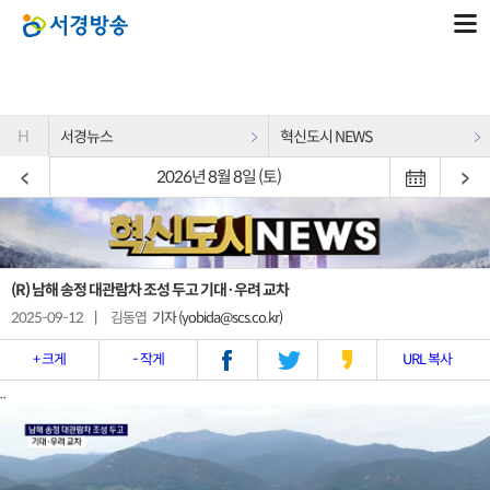
H
서경뉴스
혁신도시 NEWS
2026년 8월 8일 (토)
(R) 남해 송정 대관람차 조성 두고 기대·우려 교차
2025-09-12
|
김동엽
기자 (yobida@scs.co.kr)
+ 크게
- 작게
URL 복사
..