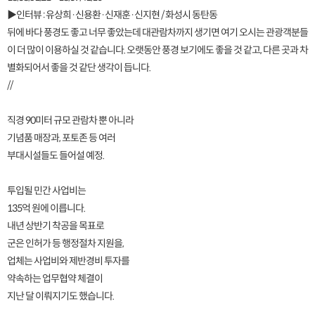
▶인터뷰 : 유상희·신용환·신재훈·신지현 / 화성시 동탄동
뒤에 바다 풍경도 좋고 너무 좋았는데 대관람차까지 생기면 여기 오시는 관광객분들
이 더 많이 이용하실 것 같습니다. 오랫동안 풍경 보기에도 좋을 것 같고, 다른 곳과 차
별화되어서 좋을 것 같단 생각이 듭니다.
//
직경 90미터 규모 관람차 뿐 아니라
기념품 매장과, 포토존 등 여러
부대시설들도 들어설 예정.
투입될 민간 사업비는
135억 원에 이릅니다.
내년 상반기 착공을 목표로
군은 인허가 등 행정절차 지원을,
업체는 사업비와 제반경비 투자를
약속하는 업무협약 체결이
지난 달 이뤄지기도 했습니다.