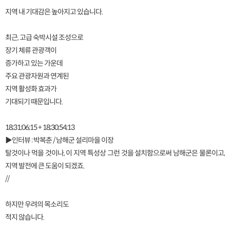
지역 내 기대감은 높아지고 있습니다.
최근, 고급 숙박시설 조성으로
장기 체류 관광객이
증가하고 있는 가운데
주요 관광자원과 연계된
지역 활성화 효과가
기대되기 때문입니다.
18;31;06;15 + 18;30;54;13
▶인터뷰 : 박복춘 / 남해군 설리마을 이장
탈것이나 먹을 것이나, 이 지역 특성상 그런 것을 설치함으로써 남해군은 물론이고,
지역 발전에 큰 도움이 되겠죠.
//
하지만 우려의 목소리도
적지 않습니다.