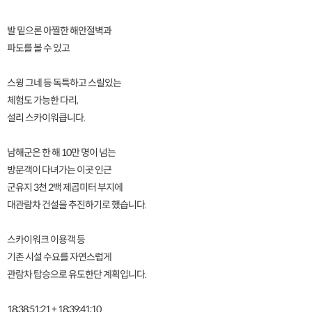
발 밑으론 아찔한 해안절벽과
파도를 볼 수 있고
스윙 그네 등 독특하고 스릴있는
체험도 가능한 다리,
설리 스카이워큽니다.
남해군은 한 해 10만 명이 넘는
방문객이 다녀가는 이곳 인근
군유지 3천 2백 제곱미터 부지에
대관람차 건설을 추진하기로 했습니다.
스카이워크 이용객 등
기존 시설 수요를 자연스럽게
관람차 탑승으로 유도한단 계획입니다.
18;38;51;21 + 18;39;41;10