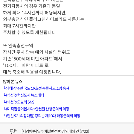
전기자동차의 경우 기존과 동일
하게 최대 14시간까지 허용되지만,
외부충전식인 플러그인하이브리드 자동차는
최대 7시간까지만
주차할 수 있도록 제한됩니다
또 완속충전구역
장시간 주차 단속 예외 시설의 범위도
기존 ‘500세대 미만 아파트’에서
'100세대 미만 아파트'로
대폭 축소해 적용될 예정입니다.
많이 본 뉴스
└
남해 상주면 국도 19호선 충돌사고..1명 숨져
└
(섹션R) 혁신도시 뉴스레터
└
(섹션R) 오늘의 SNS
└
(R-직접들어봅시다) 안천원 산청군의회 의장
└
(민선 9기 의장대담) 강희순 제10대 하동군의회 의장
[VOD공지] 청춘초이스 이용금액 변경 안내
[서경방송] 일부 채널편성 변경 안내의 건 (7/22)