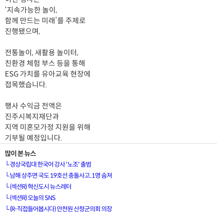
‘지속가능한 놀이,
함께 만드는 미래’를 주제로
진행됐으며,
전통놀이, 새활용 놀이터,
친환경 체험 부스 등을 통해
ESG 가치를 유아교육 현장에
접목했습니다.
행사 수익금 전액은
진주시복지재단과
지역 미혼모가정 지원을 위해
기부될 예정입니다.
많이 본 뉴스
└
경상국립대 한국어 강사 '노조' 출범
└
남해 상주면 국도 19호선 충돌사고..1명 숨져
└
(섹션R) 혁신도시 뉴스레터
[VOD공지] 청춘초이스 이용금액 변경 안내
└
(섹션R) 오늘의 SNS
└
(R-직접들어봅시다) 안천원 산청군의회 의장
[서경방송] 일부 채널편성 변경 안내의 건 (7/22)