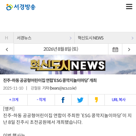
H
서경뉴스
혁신도시 NEWS
2026년 8월 8일 (토)
진주-하동 공공형어린이집 연합‘ESG 콩깍지놀이마당’ 개최
2025-11-10
|
강철웅
기자 (bears@scs.co.kr)
+ 크게
- 작게
URL 복사
[앵커]
진주-하동 공공형어린이집 연합이 주최한 ‘ESG 콩깍지놀이마당’이 지
난 8일 진주시 초전공원에서 개최됐습니다.
이번 행사는