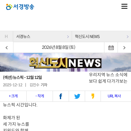
H
서경뉴스
혁신도시 NEWS
2026년 8월 8일 (토)
우리지역 뉴스 소식에
(섹션) 뉴스픽 - 12월 12일
보다 쉽게 다가가보는
2025-12-12
|
김진수
기자
+ 크게
- 작게
URL 복사
뉴스픽 시간입니다.
화제가 된
세 가지 뉴스를
키워드와 함께