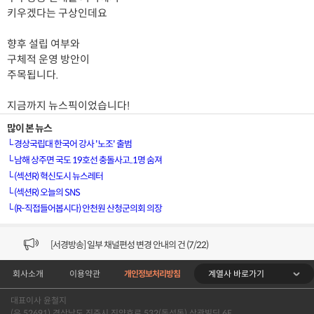
키우겠다는 구상인데요
향후 설립 여부와
구체적 운영 방안이
주목됩니다.
지금까지 뉴스픽이었습니다!
많이 본 뉴스
└
경상국립대 한국어 강사 '노조' 출범
└
남해 상주면 국도 19호선 충돌사고..1명 숨져
└
(섹션R) 혁신도시 뉴스레터
└
(섹션R) 오늘의 SNS
[VOD공지] 청춘초이스 이용금액 변경 안내
└
(R-직접들어봅시다) 안천원 산청군의회 의장
[서경방송] 일부 채널편성 변경 안내의 건 (7/22)
[서경방송] 디지털알뜰형 결합 할인요금 조정 안내 (수정)
계열사 바로가기
회사소개
이용약관
개인정보처리방침
[공지] 개인정보처리방침 (Ver2.15) 개정의 건 (7/1)
대표이사 윤철지
(우 52691) 경상남도 진주시 진양호로 532(동성동) 삼광빌딩 6F