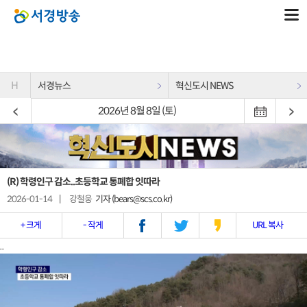
H
서경뉴스
혁신도시 NEWS
2026년 8월 8일 (토)
(R) 학령인구 감소..초등학교 통폐합 잇따라
2026-01-14
|
강철웅
기자 (bears@scs.co.kr)
+ 크게
- 작게
URL 복사
..