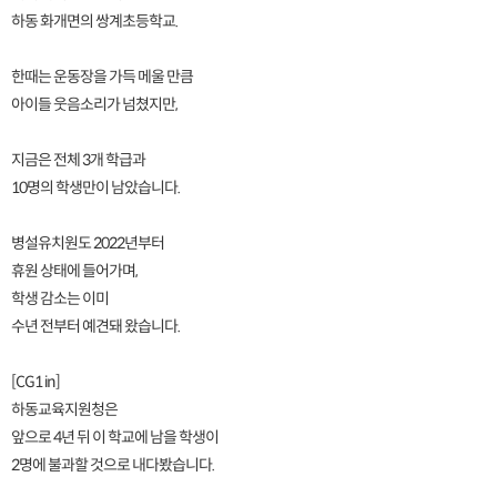
하동 화개면의 쌍계초등학교.
한때는 운동장을 가득 메울 만큼
아이들 웃음소리가 넘쳤지만,
지금은 전체 3개 학급과
10명의 학생만이 남았습니다.
병설유치원도 2022년부터
휴원 상태에 들어가며,
학생 감소는 이미
수년 전부터 예견돼 왔습니다.
[CG1 in]
하동교육지원청은
앞으로 4년 뒤 이 학교에 남을 학생이
2명에 불과할 것으로 내다봤습니다.