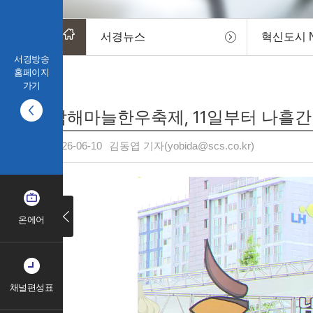
서경뉴스
혁신도시 
서경방송
홈페이지
가기
남해마늘한우축제, 11일부터 나흘간 
2026-06-10
김동엽 기자(yobida@scs.co.kr)
온에어
채널편성표