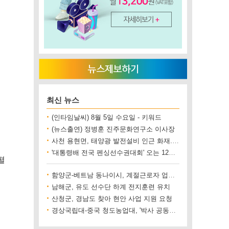
최신 뉴스
(인타임날씨) 8월 5일 수요일 - 키워드
(뉴스출연) 정병훈 진주문화연구소 이사장
사천 용현면, 태양광 발전설비 인근 화재..재산 피해 500만 원 상당
'대통령배 전국 펜싱선수권대회' 오는 12일 진주에서 개최
펼
함양군-베트남 동나이시, 계절근로자 업무협약 체결
남해군, 유도 선수단 하계 전지훈련 유치
산청군, 경남도 찾아 현안 사업 지원 요청
경상국립대-중국 청도농업대, '박사 공동양성' 업무협약 체결