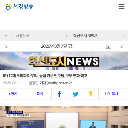
H
서경뉴스
혁신도시 NEWS
2026년 8월 7일 (금)
(R) 12대 도의회 마무리..몸집 키운 민주당, 구도 변화 예고
2026-06-11
|
남경민
기자 (south@scs.co.kr)
+ 크게
- 작게
URL 복사
..