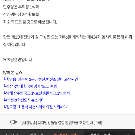
민주당은 부의장 1석과
상임위원장 2석 확보를
최소 목표로 둘 것으로 예상됩니다.
한편 제13대 전반기 원 구성은 오는 7월 6일 개회하는 제434회 임시회를 통해 이뤄
질 예정입니다.
SCS 남경민입니다.
많이 본 뉴스
└
함양읍·일부 면 3분간 정전..변전소 설비 고장 원인
└
경상국립대 한국어 강사 '노조' 출범
└
남해 상주면 국도 19호선 충돌사고..1명 숨져
[VOD공지] 청춘초이스 이용금액 변경 안내
└
(섹션R) 혁신도시 뉴스레터
└
정국정 "최용석 사천시의회 의장, 사퇴해야"
[서경방송] 일부 채널편성 변경 안내의 건 (7/22)
[서경방송] 디지털알뜰형 결합 할인요금 조정 안내 (수정)