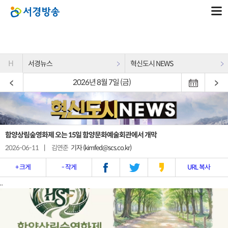
H
서경뉴스
혁신도시 NEWS
2026년 8월 7일 (금)
함양상림숲영화제 오는 15일 함양문화예술회관에서 개막
2026-06-11
|
김연준
기자 (kimfed@scs.co.kr)
+ 크게
- 작게
URL 복사
..