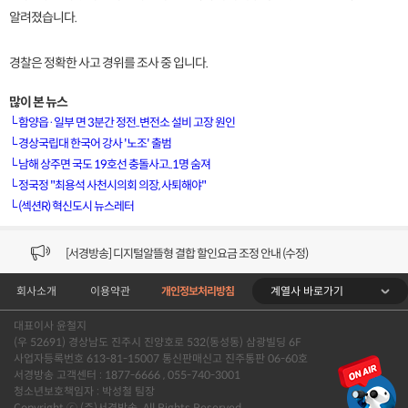
알려졌습니다.
경찰은 정확한 사고 경위를 조사 중 입니다.
많이 본 뉴스
└
함양읍·일부 면 3분간 정전..변전소 설비 고장 원인
└
경상국립대 한국어 강사 '노조' 출범
└
남해 상주면 국도 19호선 충돌사고..1명 숨져
[VOD공지] 청춘초이스 이용금액 변경 안내
└
정국정 "최용석 사천시의회 의장, 사퇴해야"
└
(섹션R) 혁신도시 뉴스레터
[서경방송] 일부 채널편성 변경 안내의 건 (7/22)
[서경방송] 디지털알뜰형 결합 할인요금 조정 안내 (수정)
계열사 바로가기
회사소개
이용약관
개인정보처리방침
[공지] 개인정보처리방침 (Ver2.15) 개정의 건 (7/1)
대표이사 윤철지
[서경방송] 일부 채널편성 변경 안내의 건 (7/1)
(우 52691) 경상남도 진주시 진양호로 532(동성동) 삼광빌딩 6F
사업자등록번호 613-81-15007 통신판매신고 진주통판 06-60호
[VOD공지] 청춘초이스 이용금액 변경 안내
서경방송 고객센터 : 1877-6666 , 055-740-3001
청소년보호책임자 : 박성철 팀장
Copyright ⓒ (주)서경방송. All Rights Reserved.