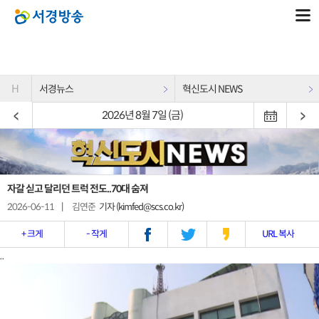
H
서경뉴스
혁신도시 NEWS
2026년 8월 7일 (금)
자갈 싣고 달리던 트럭 전도..70대 숨져
2026-06-11
|
김연준
기자 (kimfed@scs.co.kr)
+ 크게
- 작게
URL 복사
..