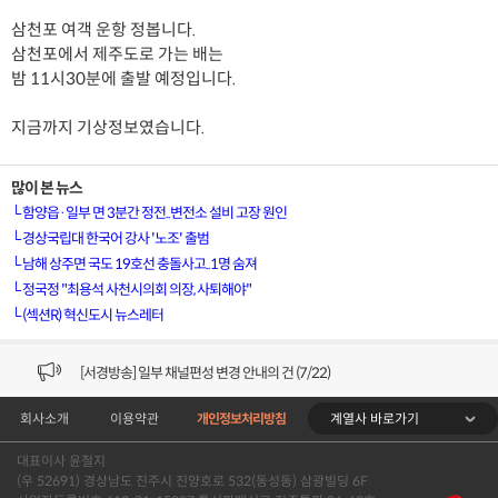
삼천포 여객 운항 정봅니다.
삼천포에서 제주도로 가는 배는
밤 11시30분에 출발 예정입니다.
지금까지 기상정보였습니다.
많이 본 뉴스
└
함양읍·일부 면 3분간 정전..변전소 설비 고장 원인
└
경상국립대 한국어 강사 '노조' 출범
└
남해 상주면 국도 19호선 충돌사고..1명 숨져
└
정국정 "최용석 사천시의회 의장, 사퇴해야"
└
(섹션R) 혁신도시 뉴스레터
[VOD공지] 청춘초이스 이용금액 변경 안내
[서경방송] 일부 채널편성 변경 안내의 건 (7/22)
계열사 바로가기
회사소개
이용약관
개인정보처리방침
[서경방송] 디지털알뜰형 결합 할인요금 조정 안내 (수정)
대표이사 윤철지
[공지] 개인정보처리방침 (Ver2.15) 개정의 건 (7/1)
(우 52691) 경상남도 진주시 진양호로 532(동성동) 삼광빌딩 6F