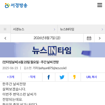
H
서경뉴스
뉴스IN타임
2026년 8월 7일 (금)
(인타임날씨) 6월 23일 월요일 - 주간 날씨 전망
2025-06-23
|
김소현
기자 (sohyun875@scs.co.kr)
+ 크게
- 작게
URL 복사
한주간 날씨전망
살펴보겠습니다.
이번주 변덕스런 날씨가
전망되는데요.
화요일 종일 비가 내리다