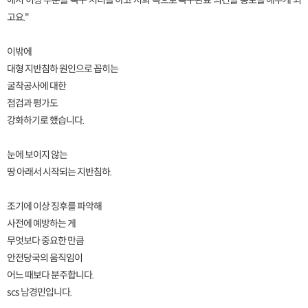
에서 이상 부분을 복구 처리를 하고 저희 쪽으로 복구완료 의견을 통보를 해주게 되
고요."
이밖에
대형 지반침하 원인으로 꼽히는
굴착공사에 대한
점검과 평가도
강화하기로 했습니다.
눈에 보이지 않는
땅 아래서 시작되는 지반침하.
조기에 이상 징후를 파악해
사전에 예방하는 게
무엇보다 중요한 만큼
안전당국의 움직임이
어느 때보다 분주합니다.
scs 남경민입니다.