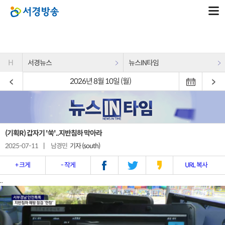
H
서경뉴스
뉴스IN타임
2026년 8월 10일 (월)
(기획R) 갑자기 '쑥'..지반침하 막아라
2025-07-11
|
남경민
기자 (south)
+ 크게
- 작게
URL 복사
..