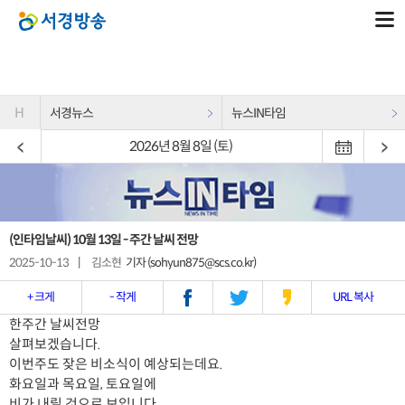
H
서경뉴스
뉴스IN타임
2026년 8월 8일 (토)
(인타임날씨) 10월 13일 - 주간 날씨 전망
2025-10-13
|
김소현
기자 (sohyun875@scs.co.kr)
+ 크게
- 작게
URL 복사
한주간 날씨전망
살펴보겠습니다.
이번주도 잦은 비소식이 예상되는데요.
화요일과 목요일, 토요일에
비가 내릴 것으로 보입니다.