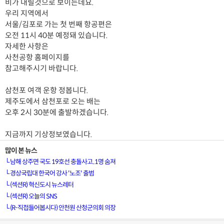
비가 내릴것으로 보이는데요.
우리 지역에서
서울/김포로 가는 첫 번째 항공편은
오전 11시 40분 예정돼 있습니다.
자세한 사항은
사천공항 홈페이지를
참고해주시기 바랍니다.
삼천포 여객 운항 정봅니다.
제주도에서 삼천포로 오는 배는
오후 2시 30분에 출발하겠습니다.
지금까지 기상정보였습니다.
많이 본 뉴스
└
남해 상주면 국도 19호선 충돌사고..1명 숨져
└
경상국립대 한국어 강사 '노조' 출범
└
(섹션R) 혁신도시 뉴스레터
└
(섹션R) 오늘의 SNS
[VOD공지] 청춘초이스 이용금액 변경 안내
└
(R-직접들어봅시다) 안천원 산청군의회 의장