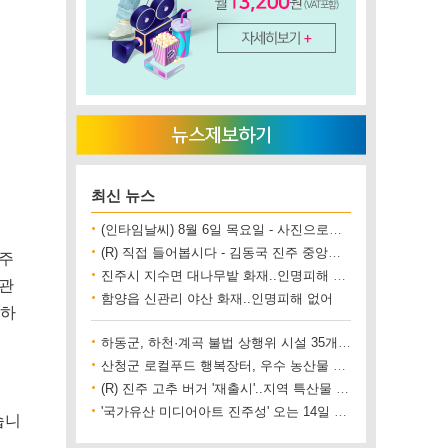
최신 뉴스
(인타임날씨) 8월 6일 목요일 - 사진으로보는 날씨
(R) 직접 들어봅시다 - 김동국 진주 중앙시장 상인회장
0주
진주시 지수면 대나무밭 화재..인명피해 없어
사관
함양읍 신관리 야산 화재..인명피해 없어
녕하
하동군, 하천·계곡 불법 상행위 시설 35개소 철거
산청군 로컬푸드 행복장터, 우수 농산물 직거래 사업장 인증
(R) 진주 고추 버거 '재출시'..지역 특산물 홍보 기대
'국가유산 미디어아트 진주성' 오는 14일 개막
습니