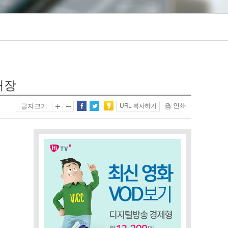
처장
인쇄
글자크기
URL 복사하기