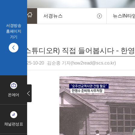
서경뉴스
뉴스IN타
서경방송
홈페이지
가기
(스튜디오R) 직접 들어봅시다 - 
2025-10-20
김순종 기자(how2read@scs.co.kr)
온에어
채널편성표