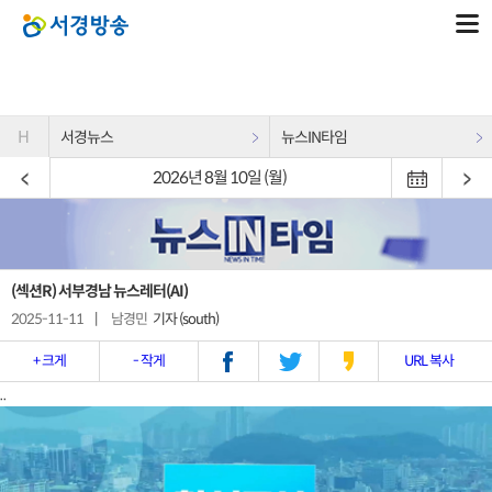
H
서경뉴스
뉴스IN타임
2026년 8월 10일 (월)
(섹션R) 서부경남 뉴스레터(AI)
2025-11-11
|
남경민
기자 (south)
+ 크게
- 작게
URL 복사
..