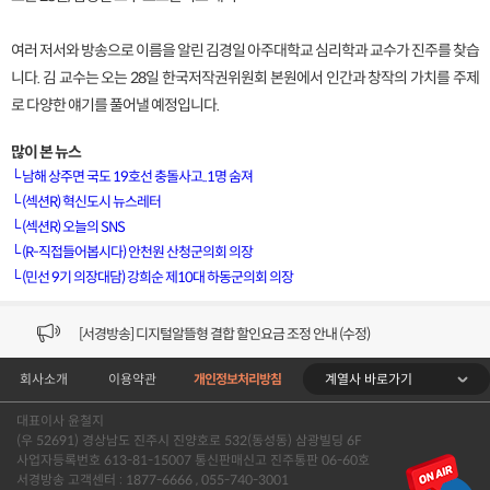
여러 저서와 방송으로 이름을 알린 김경일 아주대학교 심리학과 교수가 진주를 찾습
니다. 김 교수는 오는 28일 한국저작권위원회 본원에서 인간과 창작의 가치를 주제
로 다양한 얘기를 풀어낼 예정입니다.
많이 본 뉴스
└
남해 상주면 국도 19호선 충돌사고..1명 숨져
└
(섹션R) 혁신도시 뉴스레터
└
(섹션R) 오늘의 SNS
[VOD공지] 청춘초이스 이용금액 변경 안내
└
(R-직접들어봅시다) 안천원 산청군의회 의장
└
(민선 9기 의장대담) 강희순 제10대 하동군의회 의장
[서경방송] 일부 채널편성 변경 안내의 건 (7/22)
[서경방송] 디지털알뜰형 결합 할인요금 조정 안내 (수정)
계열사 바로가기
회사소개
이용약관
개인정보처리방침
[공지] 개인정보처리방침 (Ver2.15) 개정의 건 (7/1)
대표이사 윤철지
[서경방송] 일부 채널편성 변경 안내의 건 (7/1)
(우 52691) 경상남도 진주시 진양호로 532(동성동) 삼광빌딩 6F
사업자등록번호 613-81-15007 통신판매신고 진주통판 06-60호
[VOD공지] 청춘초이스 이용금액 변경 안내
서경방송 고객센터 : 1877-6666 , 055-740-3001