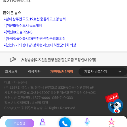
SCS 강철웅입니다.
많이 본 뉴스
└
남해 상주면 국도 19호선 충돌사고..1명 숨져
└
(섹션R) 혁신도시 뉴스레터
└
(섹션R) 오늘의 SNS
[VOD공지] 청춘초이스 이용금액 변경 안내
└
(R-직접들어봅시다) 안천원 산청군의회 의장
└
(민선 9기 의장대담) 강희순 제10대 하동군의회 의장
[서경방송] 일부 채널편성 변경 안내의 건 (7/22)
[서경방송] 디지털알뜰형 결합 할인요금 조정 안내 (수정)
계열사 바로가기
회사소개
이용약관
개인정보처리방침
[공지] 개인정보처리방침 (Ver2.15) 개정의 건 (7/1)
대표이사 윤철지
[서경방송] 일부 채널편성 변경 안내의 건 (7/1)
(우 52691) 경상남도 진주시 진양호로 532(동성동) 삼광빌딩 6F
사업자등록번호 613-81-15007 통신판매신고 진주통판 06-60호
[VOD공지] 청춘초이스 이용금액 변경 안내
서경방송 고객센터 : 1877-6666 , 055-740-3001
청소년보호책임자 : 박성철 팀장
Copyright ⓒ (주)서경방송. All Rights Reserved.
[서경방송] 일부 채널편성 변경 안내의 건 (7/22)
가입상담