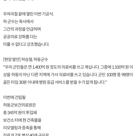
우여곡절 끝에 열린 이번 기공식.
하 군수는 축사에서
그간의 과정을 언급하며
공공의료 강화를 더는
미룰 수 없다고 강조했습니다.
[현장 발언] 하승철, 하동군수
"우리 군민들은 연 1,400억 원 정도의 의료비를 쓰고 계십니다. 그중에 1,100억 원 이
상을 하동이 아닌 다른 지역에 가서 의료비를 쓰고 있습니다. 군민 100명 중 98명이
골든 타임 30분 이내에 병원 응급 서비스를 받을 수가 없게 됩니다."
이번에 건립될
하동군보건의료원은
총 345억 원이 투입돼
보건소 터에 현 건축물을
리모델링과 증축을 통해
진료과 7개, 병상 40개 규모로