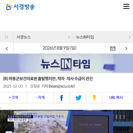
H
서경뉴스
뉴스IN타임
2026년 8월 9일 (일)
(R) 하동군보건의료원 출발했지만..적자·의사 수급이 관건
2025-12-03
|
강철웅
기자 (bears@scs.co.kr)
+ 크게
- 작게
URL 복사
..