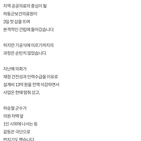
지역 공공의료의 중심이 될
하동군보건의료원이
3일 첫 삽을 뜨며
본격적인 건립에 들어갔습니다.
하지만 기공식에 이르기까지의
과정은 순탄치 않았습니다.
지난해 의회가
재정 건전성과 인력수급을 이유로
설계비 13억 원을 전액 삭감하면서
사업은 한때 멈춰 섰고,
하승철 군수가
의원 자택 앞
1인 시위에 나서는 등
갈등은 극단으로
번지기도 했습니다.