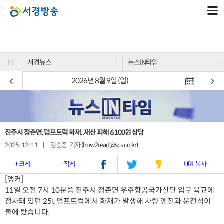
H
서경뉴스
뉴스IN타임
2026년 8월 9일 (일)
진주시 정촌면, 덤프트럭 화재..재산 피해 6,100원 상당
2025-12-11
|
김순종
기자 (how2read@scs.co.kr)
+ 크게
- 작게
URL 복사
[앵커]
11일 오전 7시 10분쯤 진주시 정촌면 우주항공국가산단 입구 육교에
정차돼 있던 25t 덤프트럭에서 화재가 발생해 차량 엔진과 운전석이
불에 탔습니다.