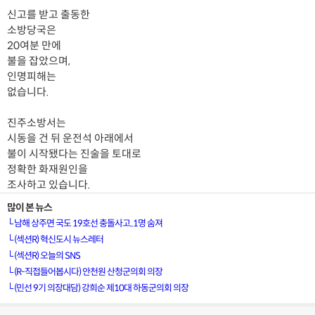
신고를 받고 출동한
소방당국은
20여분 만에
불을 잡았으며,
인명피해는
없습니다.
진주소방서는
시동을 건 뒤 운전석 아래에서
불이 시작됐다는 진술을 토대로
정확한 화재원인을
조사하고 있습니다.
많이 본 뉴스
└
남해 상주면 국도 19호선 충돌사고..1명 숨져
└
(섹션R) 혁신도시 뉴스레터
└
(섹션R) 오늘의 SNS
└
(R-직접들어봅시다) 안천원 산청군의회 의장
└
(민선 9기 의장대담) 강희순 제10대 하동군의회 의장
[VOD공지] 청춘초이스 이용금액 변경 안내