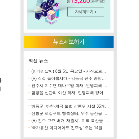
최신 뉴스
(인타임날씨) 8월 6일 목요일 - 사진으로보는 날씨
(R) 직접 들어봅시다 - 김동국 진주 중앙시장 상인회장
사
진주시 지수면 대나무밭 화재..인명피해 없어
니
함양읍 신관리 야산 화재..인명피해 없어
하동군, 하천·계곡 불법 상행위 시설 35개소 철거
산청군 로컬푸드 행복장터, 우수 농산물 직거래 사업장 인증
(R) 진주 고추 버거 '재출시'..지역 특산물 홍보 기대
'국가유산 미디어아트 진주성' 오는 14일 개막