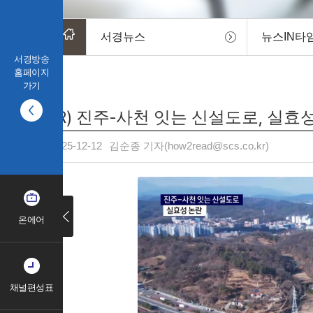
서경뉴스
뉴스IN타
서경방송
홈페이지
가기
(R) 진주-사천 잇는 신설도로, 실효
2025-12-12
김순종 기자(how2read@scs.co.kr)
온에어
채널편성표