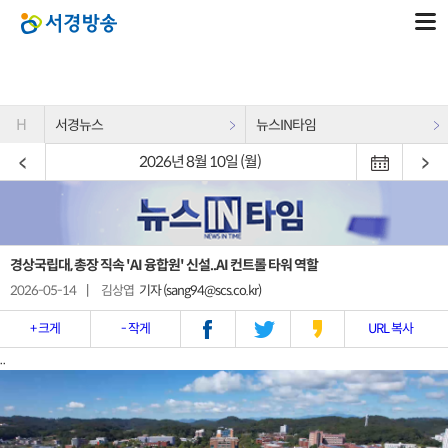
H
서경뉴스
뉴스IN타임
2026년 8월 10일 (월)
경상국립대, 총장 직속 'AI 융합원' 신설..AI 컨트롤 타워 역할
2026-05-14
|
김상엽
기자 (sang94@scs.co.kr)
+ 크게
- 작게
URL 복사
..