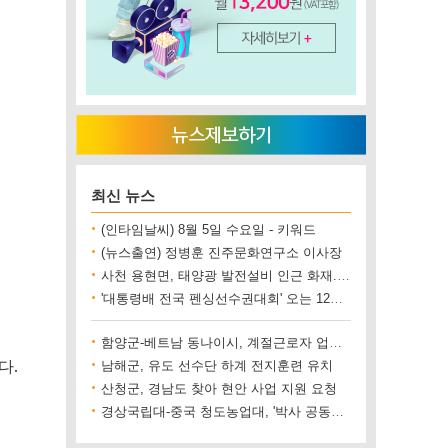
최신 뉴스
(인타임날씨) 8월 5일 수요일 - 키워드
(뉴스출연) 정병훈 진주문화연구소 이사장
사천 용현면, 태양광 발전설비 인근 화재..재산 피해 500만 원 상당
'대통령배 전국 펜싱선수권대회' 오는 12일 진주에서 개최
함양군-베트남 동나이시, 계절근로자 업무협약 체결
다.
남해군, 유도 선수단 하계 전지훈련 유치
산청군, 경남도 찾아 현안 사업 지원 요청
경상국립대-중국 청도농업대, '박사 공동양성' 업무협약 체결