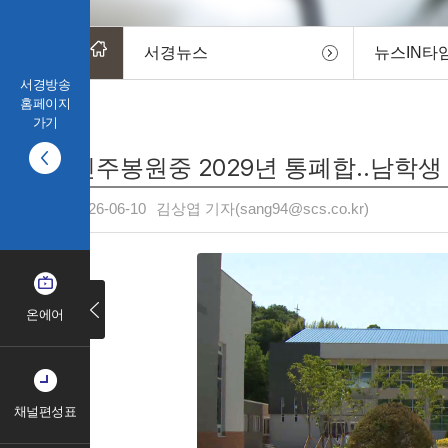
서경뉴스
뉴스IN타
서경방송
홈페이지
가기
진주봉원중 2029년 통폐합..남학
2026-06-10
김상엽 기자(sang94@scs.co.kr)
온에어
채널편성표