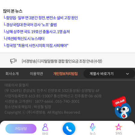
많이 본 뉴스
└
함양읍·일부 면 3분간 정전..변전소 설비 고장 원인
└
경상국립대 한국어 강사 '노조' 출범
└
남해 상주면 국도 19호선 충돌사고..1명 숨져
[VOD공지] 청춘초이스 이용금액 변경 안내
└
(섹션R) 혁신도시 뉴스레터
└
정국정 "최용석 사천시의회 의장, 사퇴해야"
[서경방송] 일부 채널편성 변경 안내의 건 (7/22)
[서경방송] 디지털알뜰형 결합 할인요금 조정 안내 (수정)
계열사 바로가기
회사소개
이용약관
개인정보처리방침
[공지] 개인정보처리방침 (Ver2.15) 개정의 건 (7/1)
대표이사 윤철지
[서경방송] 일부 채널편성 변경 안내의 건 (7/1)
(우 52691) 경상남도 진주시 진양호로 532(동성동) 삼광빌딩 6F
사업자등록번호 613-81-15007 통신판매신고 진주통판 06-60호
[VOD공지] 청춘초이스 이용금액 변경 안내
서경방송 고객센터 : 1877-6666 , 055-740-3001
청소년보호책임자 : 박성철 팀장
Copyright ⓒ (주)서경방송. All Rights Reserved.
[서경방송] 일부 채널편성 변경 안내의 건 (7/22)
가입상담
SNS
뉴스
마이