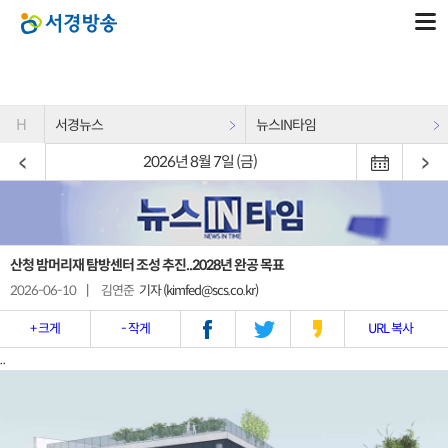
H
서경뉴스
뉴스IN타임
2026년 8월 7일 (금)
산청 밤머리재 탐방센터 조성 추진..2028년 완공 목표
2026-06-10
|
김연준
기자 (kimfed@scs.co.kr)
+ 크게
- 작게
URL 복사
..