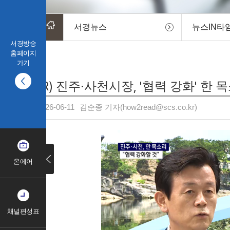
서경뉴스
뉴스IN타
서경방송
홈페이지
가기
(R) 진주·사천시장, '협력 강화' 한 
2026-06-11
김순종 기자(how2read@scs.co.kr)
온에어
채널편성표