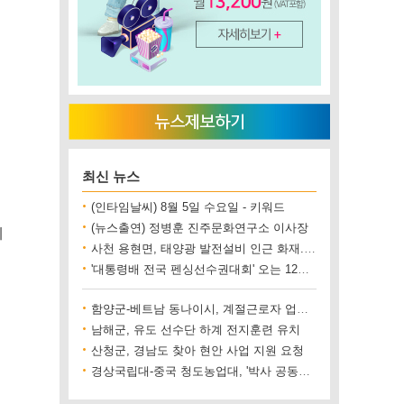
최신 뉴스
(인타임날씨) 8월 5일 수요일 - 키워드
(뉴스출연) 정병훈 진주문화연구소 이사장
데
사천 용현면, 태양광 발전설비 인근 화재..재산 피해 500만 원 상당
'대통령배 전국 펜싱선수권대회' 오는 12일 진주에서 개최
함양군-베트남 동나이시, 계절근로자 업무협약 체결
남해군, 유도 선수단 하계 전지훈련 유치
산청군, 경남도 찾아 현안 사업 지원 요청
경상국립대-중국 청도농업대, '박사 공동양성' 업무협약 체결