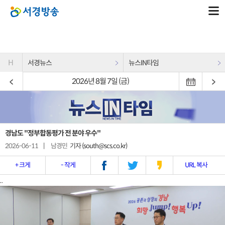
H
서경뉴스
뉴스IN타임
2026년 8월 7일 (금)
경남도 "정부합동평가 전 분야 우수"
2026-06-11
|
남경민
기자 (south@scs.co.kr)
+ 크게
- 작게
URL 복사
..