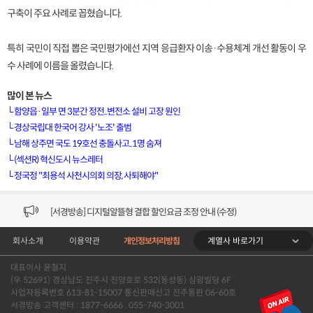
구축이 주요 사례로 꼽혔습니다.
특히 국민이 직접 뽑은 국민평가에선 지역 응급환자 이송·수용체계 개선 활동이 우
수 사례에 이름을 올렸습니다.
많이 본 뉴스
└
함양읍·일부 면 3분간 정전..변전소 설비 고장 원인
└
경상국립대 한국어 강사 '노조' 출범
└
남해 상주면 국도 19호선 충돌사고..1명 숨져
[VOD공지] 청춘초이스 이용금액 변경 안내
└
(섹션R) 혁신도시 뉴스레터
└
정국정 "최용석 사천시의회 의장, 사퇴해야"
[서경방송] 일부 채널편성 변경 안내의 건 (7/22)
[서경방송] 디지털알뜰형 결합 할인요금 조정 안내 (수정)
계열사 바로가기
회사소개
이용약관
개인정보처리방침
[공지] 개인정보처리방침 (Ver2.15) 개정의 건 (7/1)
대표이사 윤철지
[서경방송] 일부 채널편성 변경 안내의 건 (7/1)
(우 52691) 경상남도 진주시 진양호로 532(동성동) 삼광빌딩 6F
사업자등록번호 613-81-15007 통신판매신고 진주통판 06-60호
[VOD공지] 청춘초이스 이용금액 변경 안내
서경방송 고객센터 : 1877-6666 , 055-740-3001