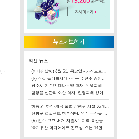
최신 뉴스
만남
(인타임날씨) 8월 6일 목요일 - 사진으로보는 날씨
(R) 직접 들어봅시다 - 김동국 진주 중앙시장 상인회장
진주시 지수면 대나무밭 화재..인명피해 없어
함양읍 신관리 야산 화재..인명피해 없어
하동군, 하천·계곡 불법 상행위 시설 35개소 철거
산청군 로컬푸드 행복장터, 우수 농산물 직거래 사업장 인증
(R) 진주 고추 버거 '재출시'..지역 특산물 홍보 기대
'국가유산 미디어아트 진주성' 오는 14일 개막