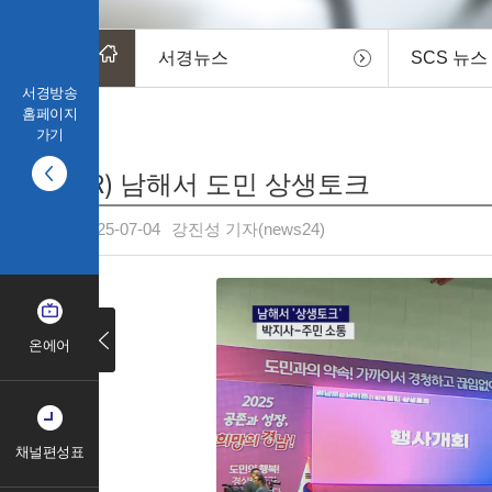
서경뉴스
SCS 뉴스
서경방송
홈페이지
가기
(R) 남해서 도민 상생토크
2025-07-04
강진성 기자(news24)
온에어
채널편성표