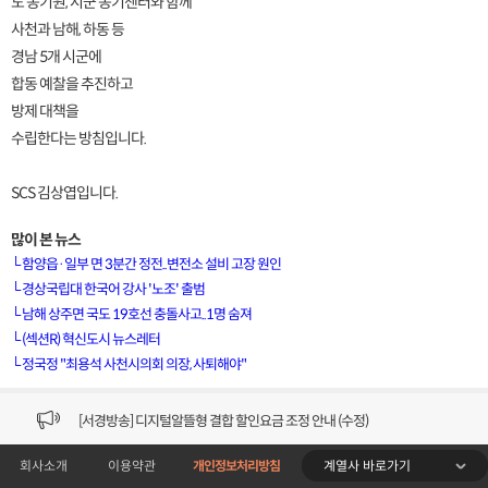
도 농기원, 시군 농기센터와 함께
사천과 남해, 하동 등
경남 5개 시군에
합동 예찰을 추진하고
방제 대책을
수립한다는 방침입니다.
SCS 김상엽입니다.
많이 본 뉴스
└
함양읍·일부 면 3분간 정전..변전소 설비 고장 원인
└
경상국립대 한국어 강사 '노조' 출범
└
남해 상주면 국도 19호선 충돌사고..1명 숨져
[VOD공지] 청춘초이스 이용금액 변경 안내
└
(섹션R) 혁신도시 뉴스레터
└
정국정 "최용석 사천시의회 의장, 사퇴해야"
[서경방송] 일부 채널편성 변경 안내의 건 (7/22)
[서경방송] 디지털알뜰형 결합 할인요금 조정 안내 (수정)
계열사 바로가기
회사소개
이용약관
개인정보처리방침
[공지] 개인정보처리방침 (Ver2.15) 개정의 건 (7/1)