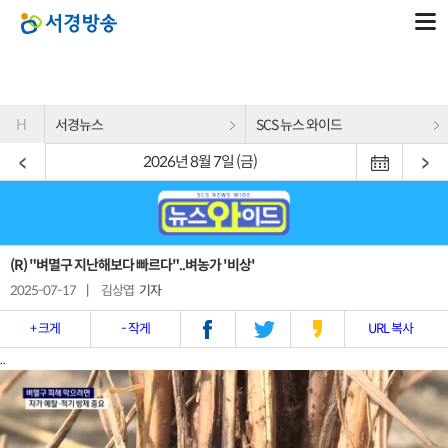
H
서경뉴스
SCS 뉴스 와이드
2026년 8월 7일 (금)
(R) "벼멸구 지난해보다 빠르다"..벼농가 '비상'
2025-07-17
|
김상엽
기자
+ 크게
- 작게
URL 복사
..