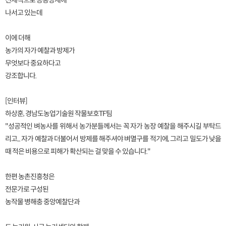
선제적으로 공동방제에
나서고 있는데
이에 더해
농가의 자가 예찰과 방제가
무엇보다 중요하다고
강조합니다.
[인터뷰]
하상훈, 경남도농업기술원 작물보호TF팀
"성공적인 벼농사를 위해서 농가분들께서는 꼭 자가 농장 예찰을 해주시길 부탁드
리고... 자가 예찰과 더불어서 방제를 해주셔야 벼멸구를 적기에, 그리고 밀도가 낮을
때 적은 비용으로 피해가 확산되는 걸 맞을 수 있습니다."
한편 농촌진흥청은
전문가로 구성된
농작물 병해충 중앙예찰단과