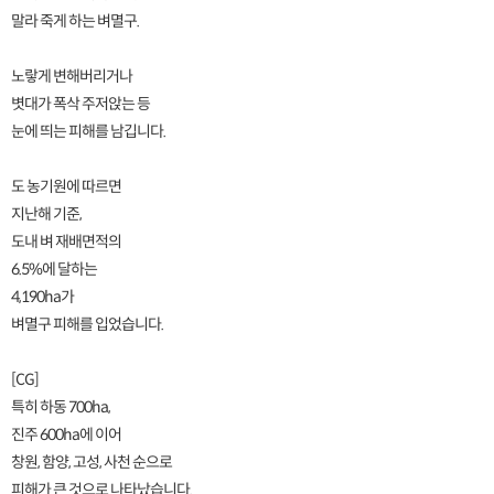
말라 죽게 하는 벼멸구.
노랗게 변해버리거나
볏대가 폭삭 주저앉는 등
눈에 띄는 피해를 남깁니다.
도 농기원에 따르면
지난해 기준,
도내 벼 재배면적의
6.5%에 달하는
4,190ha가
벼멸구 피해를 입었습니다.
[CG]
특히 하동 700ha,
진주 600ha에 이어
창원, 함양, 고성, 사천 순으로
피해가 큰 것으로 나타났습니다.