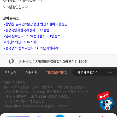
잊지 못할 추억을 남겼습니다.
SCS 남경민입니다.
많이 본 뉴스
└
함양읍·일부 면 3분간 정전..변전소 설비 고장 원인
└
경상국립대 한국어 강사 '노조' 출범
└
남해 상주면 국도 19호선 충돌사고..1명 숨져
[VOD공지] 청춘초이스 이용금액 변경 안내
└
(섹션R) 혁신도시 뉴스레터
└
정국정 "최용석 사천시의회 의장, 사퇴해야"
[서경방송] 일부 채널편성 변경 안내의 건 (7/22)
[서경방송] 디지털알뜰형 결합 할인요금 조정 안내 (수정)
계열사 바로가기
회사소개
이용약관
개인정보처리방침
[공지] 개인정보처리방침 (Ver2.15) 개정의 건 (7/1)
대표이사 윤철지
[서경방송] 일부 채널편성 변경 안내의 건 (7/1)
(우 52691) 경상남도 진주시 진양호로 532(동성동) 삼광빌딩 6F
사업자등록번호 613-81-15007 통신판매신고 진주통판 06-60호
[VOD공지] 청춘초이스 이용금액 변경 안내
서경방송 고객센터 : 1877-6666 , 055-740-3001
청소년보호책임자 : 박성철 팀장
Copyright ⓒ (주)서경방송. All Rights Reserved.
[서경방송] 일부 채널편성 변경 안내의 건 (7/22)