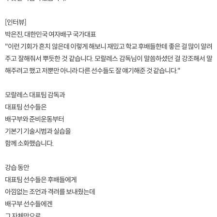
[인터뷰]
박은진, 대한민국 여자배구 국가대표
"이런 기회가 흔치 않은데 이렇게 해보니 재밌고 학교 후배들한테 좋은 걸 많이 알려
주고 잘해줘서 뿌듯한 것 같습니다. 모랄레스 감독님이 말씀하셨던 걸 강조해서 말
해주려고 했고 저뿐만 아니라 다른 선수들도 잘 얘기해준 것 같습니다."
모랄레스 대표팀 감독과
대표팀 선수들은
배구부와 준비운동부터
기본기 기술시범과 실습을
함께 소화했습니다.
강습 동안
대표팀 선수들은 후배들에게
아낌없는 조언과 격려를 보내줬는데
배구부 선수들에겐
그 자체만으로