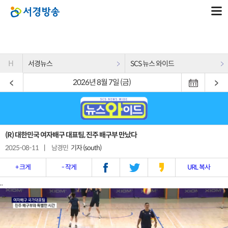
H
서경뉴스
SCS 뉴스 와이드
2026년 8월 7일 (금)
(R) 대한민국 여자배구 대표팀, 진주 배구부 만났다
2025-08-11
|
남경민
기자 (south)
+ 크게
- 작게
URL 복사
..