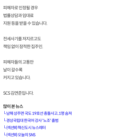
피해자로 인정될 경우
법률상담과 임대료
지원 등을 받을 수 있습니다.
전세사기를 저지르고도
책임 없이 잠적한 집주인.
피해자들의 고통만
날이 갈수록
커지고 있습니다.
SCS 김연준입니다.
많이 본 뉴스
└
남해 상주면 국도 19호선 충돌사고..1명 숨져
└
경상국립대 한국어 강사 '노조' 출범
└
(섹션R) 혁신도시 뉴스레터
[VOD공지] 청춘초이스 이용금액 변경 안내
└
(섹션R) 오늘의 SNS