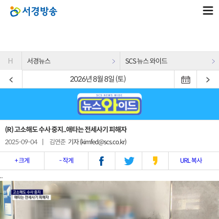
H
서경뉴스
SCS 뉴스 와이드
2026년 8월 8일 (토)
(R) 고소해도 수사 중지..애타는 전세사기 피해자
2025-09-04
|
김연준
기자 (kimfed@scs.co.kr)
+ 크게
- 작게
URL 복사
..