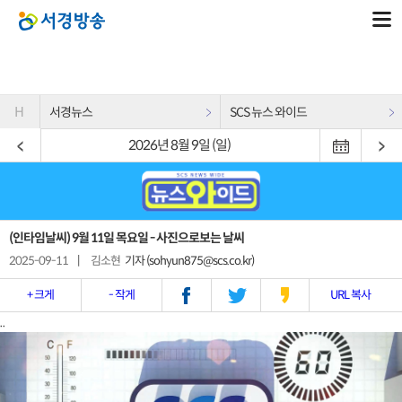
H
서경뉴스
SCS 뉴스 와이드
2026년 8월 9일 (일)
(인타임날씨) 9월 11일 목요일 - 사진으로보는 날씨
2025-09-11
|
김소현
기자 (sohyun875@scs.co.kr)
+ 크게
- 작게
URL 복사
..