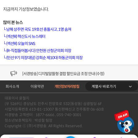
지금까지 기상정보였습니다.
많이 본 뉴스
└
남해 상주면 국도 19호선 충돌사고..1명 숨져
└
(섹션R) 혁신도시 뉴스레터
└
(섹션R) 오늘의 SNS
[VOD공지] 청춘초이스 이용금액 변경 안내
└
(R-직접들어봅시다) 안천원 산청군의회 의장
└
(민선 9기 의장대담) 강희순 제10대 하동군의회 의장
[서경방송] 일부 채널편성 변경 안내의 건 (7/22)
[서경방송] 디지털알뜰형 결합 할인요금 조정 안내 (수정)
계열사 바로가기
회사소개
이용약관
개인정보처리방침
[공지] 개인정보처리방침 (Ver2.15) 개정의 건 (7/1)
대표이사 윤철지
[서경방송] 일부 채널편성 변경 안내의 건 (7/1)
(우 52691) 경상남도 진주시 진양호로 532(동성동) 삼광빌딩 6F
사업자등록번호 613-81-15007 통신판매신고 진주통판 06-60호
[VOD공지] 청춘초이스 이용금액 변경 안내
서경방송 고객센터 : 1877-6666 , 055-740-3001
청소년보호책임자 : 박성철 팀장
Copyright ⓒ (주)서경방송. All Rights Reserved.
[서경방송] 일부 채널편성 변경 안내의 건 (7/22)