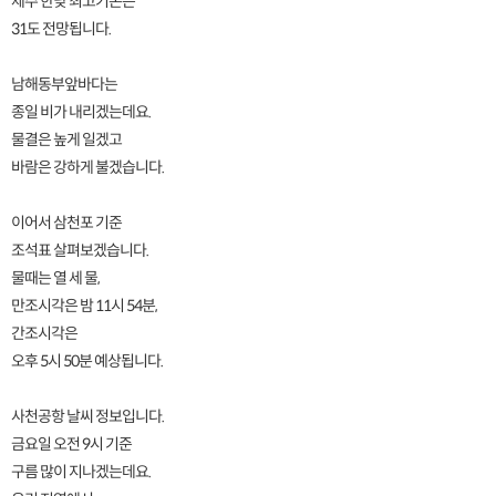
제주 한낮 최고기온은
31도 전망됩니다.
남해동부앞바다는
종일 비가 내리겠는데요.
물결은 높게 일겠고
바람은 강하게 불겠습니다.
이어서 삼천포 기준
조석표 살펴보겠습니다.
물때는 열 세 물,
만조시각은 밤 11시 54분,
간조시각은
오후 5시 50분 예상됩니다.
사천공항 날씨 정보입니다.
금요일 오전 9시 기준
구름 많이 지나겠는데요.