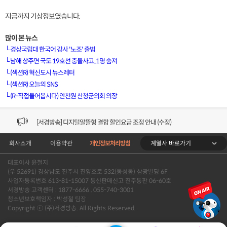
지금까지 기상정보였습니다.
많이 본 뉴스
└
경상국립대 한국어 강사 '노조' 출범
└
남해 상주면 국도 19호선 충돌사고..1명 숨져
└
(섹션R) 혁신도시 뉴스레터
[VOD공지] 청춘초이스 이용금액 변경 안내
└
(섹션R) 오늘의 SNS
└
(R-직접들어봅시다) 안천원 산청군의회 의장
[서경방송] 일부 채널편성 변경 안내의 건 (7/22)
[서경방송] 디지털알뜰형 결합 할인요금 조정 안내 (수정)
계열사 바로가기
회사소개
이용약관
개인정보처리방침
[공지] 개인정보처리방침 (Ver2.15) 개정의 건 (7/1)
대표이사 윤철지
[서경방송] 일부 채널편성 변경 안내의 건 (7/1)
(우 52691) 경상남도 진주시 진양호로 532(동성동) 삼광빌딩 6F
사업자등록번호 613-81-15007 통신판매신고 진주통판 06-60호
[VOD공지] 청춘초이스 이용금액 변경 안내
서경방송 고객센터 : 1877-6666 , 055-740-3001
청소년보호책임자 : 박성철 팀장
Copyright ⓒ (주)서경방송. All Rights Reserved.
[서경방송] 일부 채널편성 변경 안내의 건 (7/22)