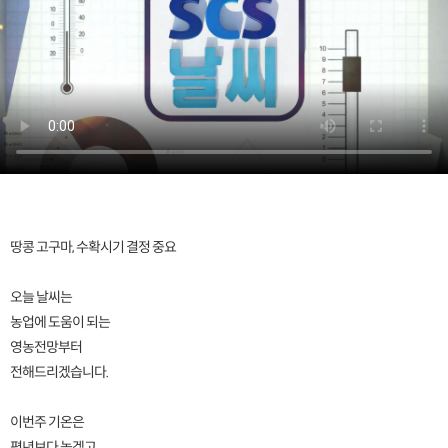
땅콩 고구마, 수확시기 결정 중요
오늘 날씨는
농업에 도움이 되는
영농전망부터
전해드리겠습니다.
이번주 기온은
평년보다 높겠고,