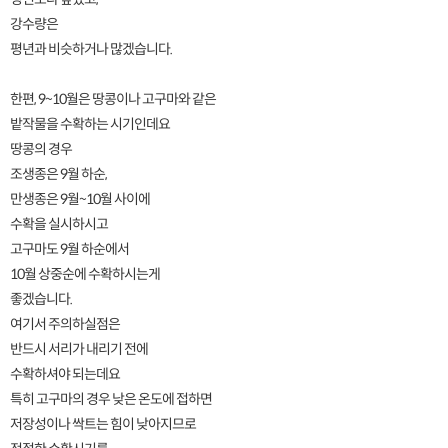
강수량은
평년과 비슷하거나 많겠습니다.
한편, 9~10월은 땅콩이나 고구마와 같은
밭작물을 수확하는 시기인데요
땅콩의 경우
조생종은 9월 하순,
만생종은 9월~10월 사이에
수확을 실시하시고
고구마도 9월 하순에서
10월 상중순에 수확하시는게
좋겠습니다.
여기서 주의하실점은
반드시 서리가 내리기 전에
수확하셔야 되는데요
특히 고구마의 경우 낮은 온도에 접하면
저장성이나 싹트는 힘이 낮아지므로