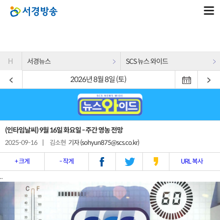
H
서경뉴스
SCS 뉴스 와이드
2026년 8월 8일 (토)
(인타임날씨) 9월 16일 화요일 - 주간 영농 전망
2025-09-16
|
김소현
기자 (sohyun875@scs.co.kr)
+ 크게
- 작게
URL 복사
..