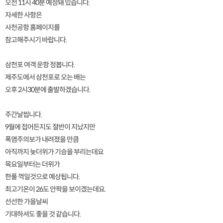
오전 11시 40분 예정돼 있습니다.
자세한 사항은
사천공항 홈페이지를
참고해주시기 바랍니다.
삼천포 여객 운항 정봅니다.
제주도에서 삼천포로 오는 배는
오후 2시30분에 출발하겠습니다.
주간날씹니다.
9월에 접어든지도 절반이 지났지만
폭염주의보가 내려졌을 만큼
아직까지 늦더위가 기승을 부리는데요
목요일부터는 더위가
한풀 꺽일것으로 예상됩니다.
최고기온이 26도 안팍을 보이겠는데요.
선선한 가을날씨
기대하셔도 좋을 것 같습니다.