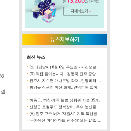
최신 뉴스
(인타임날씨) 8월 6일 목요일 - 사진으로보는 날씨
(R) 직접 들어봅시다 - 김동국 진주 중앙시장 상인회장
 있
진주시 지수면 대나무밭 화재..인명피해 없어
함양읍 신관리 야산 화재..인명피해 없어
해결
하동군, 하천·계곡 불법 상행위 시설 35개소 철거
산청군 로컬푸드 행복장터, 우수 농산물 직거래 사업장 인증
(R) 진주 고추 버거 '재출시'..지역 특산물 홍보 기대
'국가유산 미디어아트 진주성' 오는 14일 개막