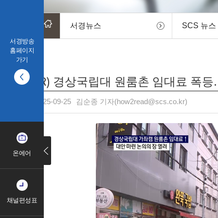
서경뉴스
SCS 뉴스
서경방송
홈페이지
가기
(R) 경상국립대 원룸촌 임대료 폭등.
2025-09-25
김순종 기자(how2read@scs.co.kr)
온에어
채널편성표