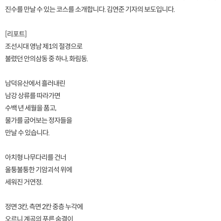
진수를 만날 수 있는 코스를 소개합니다. 김연준 기자의 보도입니다.
[리포트]
조선시대 영남 제1의 절경으로
불렸던 안의삼동 중 하나, 화림동.
남덕유산에서 흘러내린
남강 상류를 따라가면
수백 년 세월을 품고,
물가를 굽어보는 정자들을
만날 수 있습니다.
아치형 나무다리를 건너
울퉁불퉁한 기암괴석 위에
세워진 거연정.
정면 3칸, 측면 2칸 중층 누각에
오르니 계곡의 푸른 숨결이