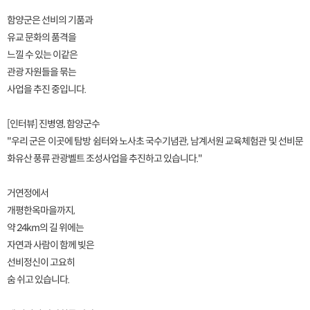
함양군은 선비의 기품과
유교 문화의 품격을
느낄 수 있는 이같은
관광 자원들을 묶는
사업을 추진 중입니다.
[인터뷰] 진병영, 함양군수
"우리 군은 이곳에 탐방 쉼터와 노사초 국수기념관, 남계서원 교육체험관 및 선비문
화유산 풍류 관광벨트 조성사업을 추진하고 있습니다."
거연정에서
개평한옥마을까지,
약 24km의 길 위에는
자연과 사람이 함께 빚은
선비정신이 고요히
숨 쉬고 있습니다.