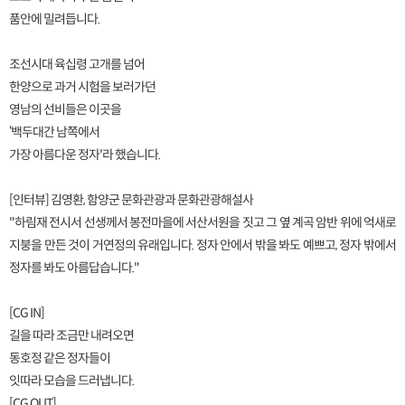
품안에 밀려듭니다.
조선시대 육십령 고개를 넘어
한양으로 과거 시험을 보러가던
영남의 선비들은 이곳을
‘백두대간 남쪽에서
가장 아름다운 정자'라 했습니다.
[인터뷰] 김영환, 함양군 문화관광과 문화관광해설사
"하림재 전시서 선생께서 봉전마을에 서산서원을 짓고 그 옆 계곡 암반 위에 억새로
지붕을 만든 것이 거연정의 유래입니다. 정자 안에서 밖을 봐도 예쁘고, 정자 밖에서
정자를 봐도 아름답습니다."
[CG IN]
길을 따라 조금만 내려오면
동호정 같은 정자들이
잇따라 모습을 드러냅니다.
[CG OUT]