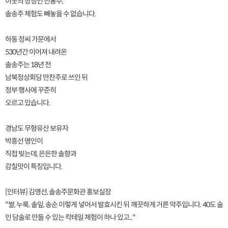
이곳의 상징인 전통주,
솔송주 체험도 빼놓을 수 없습니다.
하동 정씨 가문에서
530년간 이어져 내려온
솔송주는 18년 전
남북정상회담 만찬주로 쓰인 뒤
정부 행사에 꾸준히
오르고 있습니다.
경남도 무형유산 보유자
박흥선 명인이
직접 빚는데, 은은한 솔향과
감칠맛이 특징입니다.
[인터뷰] 김영선, 솔송주문화관 홍보실장
"쌀, 누룩, 솔잎, 송순 이렇게 넣어서 발효시킨 뒤 깨끗하게 거른 약주입니다. 40도 술
인 담술로 만들 수 있는 칵테일 체험이 하나 있고..."