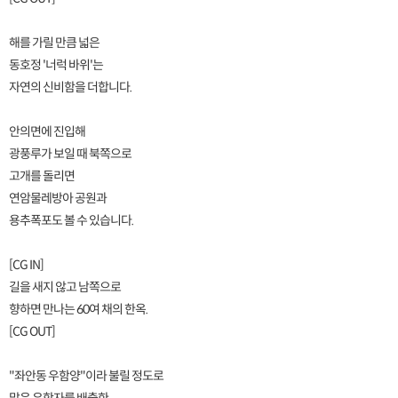
해를 가릴 만큼 넓은
동호정 '너럭 바위'는
자연의 신비함을 더합니다.
안의면에 진입해
광풍루가 보일 때 북쪽으로
고개를 돌리면
연암물레방아 공원과
용추폭포도 볼 수 있습니다.
[CG IN]
길을 새지 않고 남쪽으로
향하면 만나는 60여 채의 한옥.
[CG OUT]
"좌안동 우함양"이라 불릴 정도로