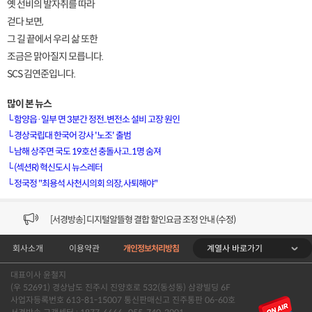
옛 선비의 발자취를 따라
걷다 보면,
그 길 끝에서 우리 삶 또한
조금은 맑아질지 모릅니다.
SCS 김연준입니다.
많이 본 뉴스
└
함양읍·일부 면 3분간 정전..변전소 설비 고장 원인
└
경상국립대 한국어 강사 '노조' 출범
└
남해 상주면 국도 19호선 충돌사고..1명 숨져
[VOD공지] 청춘초이스 이용금액 변경 안내
└
(섹션R) 혁신도시 뉴스레터
└
정국정 "최용석 사천시의회 의장, 사퇴해야"
[서경방송] 일부 채널편성 변경 안내의 건 (7/22)
[서경방송] 디지털알뜰형 결합 할인요금 조정 안내 (수정)
계열사 바로가기
회사소개
이용약관
개인정보처리방침
[공지] 개인정보처리방침 (Ver2.15) 개정의 건 (7/1)
대표이사 윤철지
[서경방송] 일부 채널편성 변경 안내의 건 (7/1)
(우 52691) 경상남도 진주시 진양호로 532(동성동) 삼광빌딩 6F
사업자등록번호 613-81-15007 통신판매신고 진주통판 06-60호
[VOD공지] 청춘초이스 이용금액 변경 안내