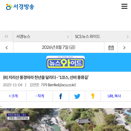
H
서경뉴스
SCS 뉴스 와이드
2026년 8월 7일 (금)
(R) 지리산 풍경따라 천년을 달리다 - ‘1코스, 선비 풍류길’
2025-11-04
|
김연준
기자 (kimfed@scs.co.kr)
+ 크게
- 작게
URL 복사
..