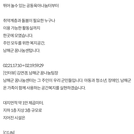
뛰어 놀수 있는 공동육아나눔터부터
취약계층과 돌봄이 필요한 누구나
이용 가능한 활동실까지
한곳에 모였습니다.
주민 모두를 위한 복지공간,
남해군 꿈나눔센텁니다.
02;21;17;10 + 02;19;59;29
[인터뷰] 김연경, 남해군 꿈나눔팀장
남해군 꿈나눔센터는 그 주인이 우리 군민들입니다. 아동과 청소년, 장애인, 남해군
온 가족이 함께 사용하는 공간복지를 실현하겠습니다.
대지먼적 약 1만 제곱미터,
지하 1층 지상 3층 규모로
지어진 시설은
[CG IN]