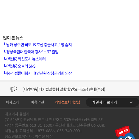
많이 본 뉴스
└
남해 상주면 국도 19호선 충돌사고..1명 숨져
└
경상국립대 한국어 강사 '노조' 출범
└
(섹션R) 혁신도시 뉴스레터
[VOD공지] 청춘초이스 이용금액 변경 안내
└
(섹션R) 오늘의 SNS
└
(R-직접들어봅시다) 안천원 산청군의회 의장
[서경방송] 일부 채널편성 변경 안내의 건 (7/22)
[서경방송] 디지털알뜰형 결합 할인요금 조정 안내 (수정)
계열사 바로가기
회사소개
이용약관
개인정보처리방침
[공지] 개인정보처리방침 (Ver2.15) 개정의 건 (7/1)
대표이사 윤철지
[서경방송] 일부 채널편성 변경 안내의 건 (7/1)
(우 52691) 경상남도 진주시 진양호로 532(동성동) 삼광빌딩 6F
사업자등록번호 613-81-15007 통신판매신고 진주통판 06-60호
[VOD공지] 청춘초이스 이용금액 변경 안내
서경방송 고객센터 : 1877-6666 , 055-740-3001
청소년보호책임자 : 박성철 팀장