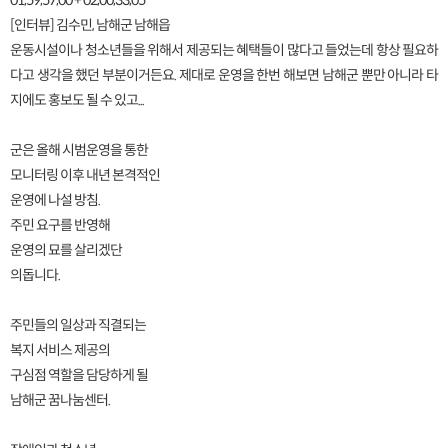
01;59;57;00 + 02;00;33;05
[인터뷰] 김수민, 남해군 남해읍
운동시설이나 청소년들을 위해서 제공되는 혜택들이 많다고 들었는데 항상 필요하
다고 생각을 했던 부분이거든요. 제대로 운영을 한번 해보면 남해군 뿐만 아니라 타
지에도 홍보도 될 수 있고...
군은 올해 시범운영을 통한
모니터링 이후 내년 본격적인
운영에 나설 방침.
주민 요구를 반영해
운영의 묘를 살리겠단
의돕니다.
주민들의 일상과 직결되는
복지 서비스 제공의
구심점 역할을 담당하게 될
남해군 꿈나눔센터.