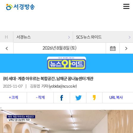
H
서경뉴스
SCS 뉴스 와이드
2026년 8월 8일 (토)
(R) 세대·계층 아우르는 복합공간..남해군 꿈나눔센터 개관
2025-11-07
|
김동엽
기자 (yobida@scs.co.kr)
+ 크게
- 작게
URL 복사
..