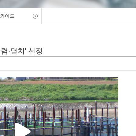
 와이드
렴·멸치' 선정