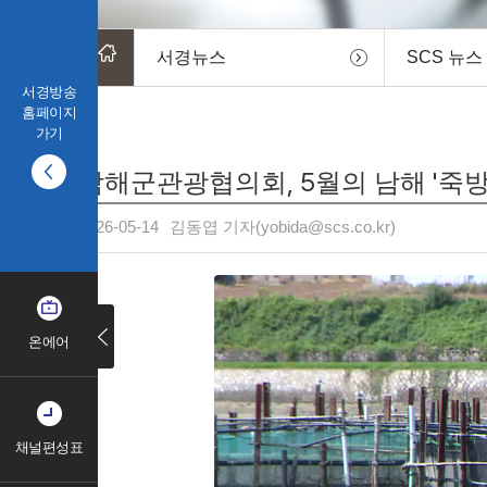
서경뉴스
SCS 뉴스
서경방송
홈페이지
가기
남해군관광협의회, 5월의 남해 '죽방
2026-05-14
김동엽 기자(yobida@scs.co.kr)
온에어
채널편성표