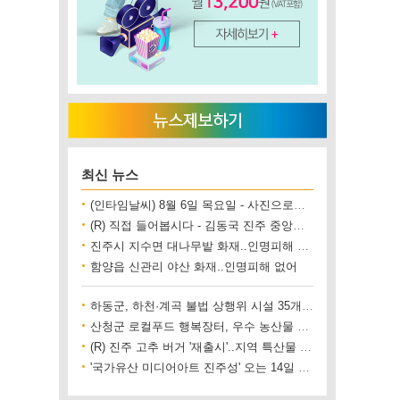
최신 뉴스
(인타임날씨) 8월 6일 목요일 - 사진으로보는 날씨
(R) 직접 들어봅시다 - 김동국 진주 중앙시장 상인회장
진주시 지수면 대나무밭 화재..인명피해 없어
함양읍 신관리 야산 화재..인명피해 없어
하동군, 하천·계곡 불법 상행위 시설 35개소 철거
산청군 로컬푸드 행복장터, 우수 농산물 직거래 사업장 인증
(R) 진주 고추 버거 '재출시'..지역 특산물 홍보 기대
'국가유산 미디어아트 진주성' 오는 14일 개막