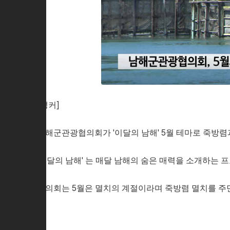
[앵커]
남해군관광협의회가 '이달의 남해' 5월 테마로 죽방렴과
'이달의 남해' 는 매달 남해의 숨은 매력을 소개하는 
협의회는 5월은 멸치의 계절이라며 죽방렴 멸치를 주