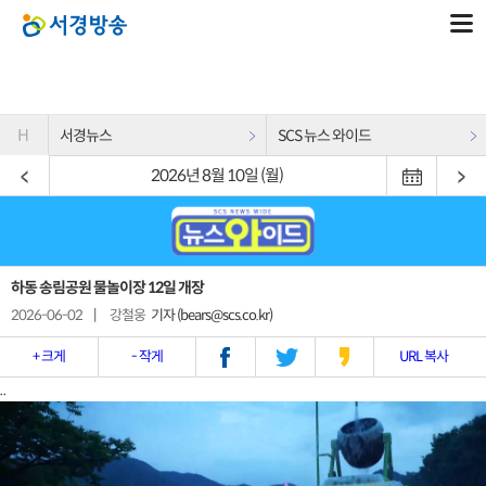
H
서경뉴스
SCS 뉴스 와이드
2026년 8월 10일 (월)
하동 송림공원 물놀이장 12일 개장
2026-06-02
|
강철웅
기자 (bears@scs.co.kr)
+ 크게
- 작게
URL 복사
..