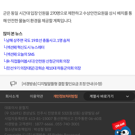
군은 동일 시간대 입장 인원을 270명으로 제한하고 수상안전요원을 상시 배치를 통
해 안전한 물놀이 환경을 제공할 계획입니다.
많이 본 뉴스
└
남해 상주면 국도 19호선 충돌사고..1명 숨져
└
(섹션R) 혁신도시 뉴스레터
└
(섹션R) 오늘의 SNS
[VOD공지] 청춘초이스 이용금액 변경 안내
└
(R-직접들어봅시다) 안천원 산청군의회 의장
└
(민선 9기 의장대담) 강희순 제10대 하동군의회 의장
[서경방송] 일부 채널편성 변경 안내의 건 (7/22)
[서경방송] 디지털알뜰형 결합 할인요금 조정 안내 (수정)
계열사 바로가기
회사소개
이용약관
개인정보처리방침
[공지] 개인정보처리방침 (Ver2.15) 개정의 건 (7/1)
대표이사 윤철지
[서경방송] 일부 채널편성 변경 안내의 건 (7/1)
(우 52691) 경상남도 진주시 진양호로 532(동성동) 삼광빌딩 6F
사업자등록번호 613-81-15007 통신판매신고 진주통판 06-60호
[VOD공지] 청춘초이스 이용금액 변경 안내
서경방송 고객센터 : 1877-6666 , 055-740-3001
청소년보호책임자 : 박성철 팀장
Copyright ⓒ (주)서경방송. All Rights Reserved.