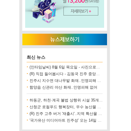
최신 뉴스
(인타임날씨) 8월 6일 목요일 - 사진으로보는 날씨
(R) 직접 들어봅시다 - 김동국 진주 중앙시장 상인회장
진주시 지수면 대나무밭 화재..인명피해 없어
함양읍 신관리 야산 화재..인명피해 없어
하동군, 하천·계곡 불법 상행위 시설 35개소 철거
산청군 로컬푸드 행복장터, 우수 농산물 직거래 사업장 인증
(R) 진주 고추 버거 '재출시'..지역 특산물 홍보 기대
'국가유산 미디어아트 진주성' 오는 14일 개막