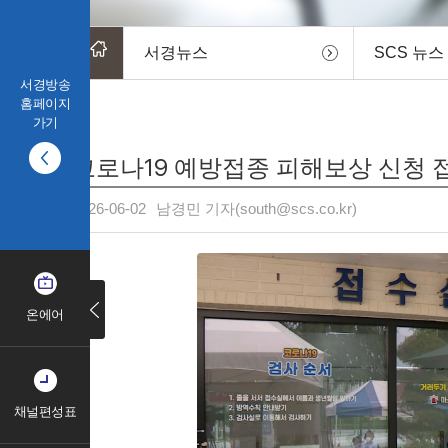
서경뉴스
SCS 뉴스
서경방송
홈페이지
가기
코로나19 예방접종 피해보상 신청 
2026-06-02
남경민 기자(south@scs.co.kr)
온에어
채널편성표