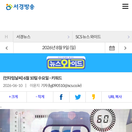
H
서경뉴스
SCS 뉴스 와이드
2026년 8월 9일 (일)
(인타임날씨) 6월 10일 수요일 - 키워드
2026-06-10
|
이윤지
기자 (lyj090510@scs.co.kr)
+ 크게
- 작게
URL 복사
..