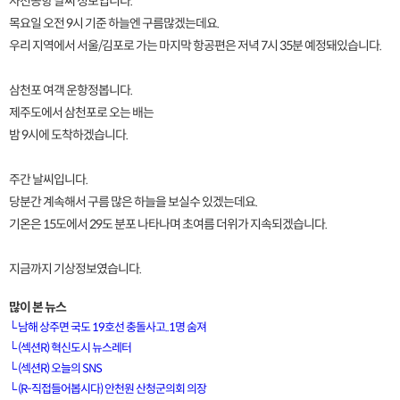
사천공항 날씨 정보입니다.
목요일 오전 9시 기준 하늘엔 구름많겠는데요.
우리 지역에서 서울/김포로 가는 마지막 항공편은 저녁 7시 35분 예정돼있습니다.
삼천포 여객 운항정봅니다.
제주도에서 삼천포로 오는 배는
밤 9시에 도착하겠습니다.
주간 날씨입니다.
당분간 계속해서 구름 많은 하늘을 보실수 있겠는데요.
기온은 15도에서 29도 분포 나타나며 초여름 더위가 지속되겠습니다.
지금까지 기상정보였습니다.
많이 본 뉴스
└
남해 상주면 국도 19호선 충돌사고..1명 숨져
└
(섹션R) 혁신도시 뉴스레터
└
(섹션R) 오늘의 SNS
[VOD공지] 청춘초이스 이용금액 변경 안내
└
(R-직접들어봅시다) 안천원 산청군의회 의장