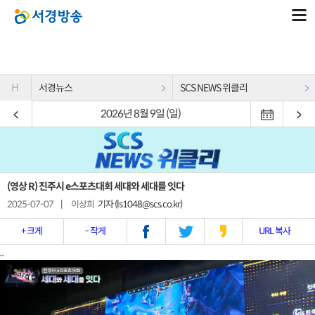
H
서경뉴스
SCS NEWS 위클리
2026년 8월 9일 (일)
(영상 R) 진주시 e스포츠대회 세대와 세대를 잇다
2025-07-07
|
이상희
기자 (ls1048@scs.co.kr)
+ 크게
- 작게
URL 복사
..