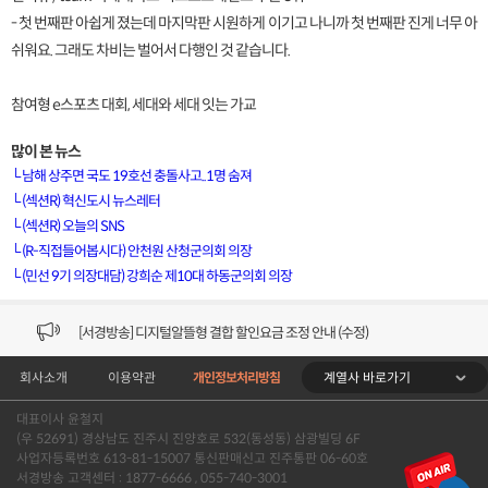
- 첫 번째판 아쉽게 졌는데 마지막판 시원하게 이기고 나니까 첫 번째판 진게 너무 아
쉬워요. 그래도 차비는 벌어서 다행인 것 같습니다.
참여형 e스포츠 대회, 세대와 세대 잇는 가교
많이 본 뉴스
└
남해 상주면 국도 19호선 충돌사고..1명 숨져
└
(섹션R) 혁신도시 뉴스레터
└
(섹션R) 오늘의 SNS
[VOD공지] 청춘초이스 이용금액 변경 안내
└
(R-직접들어봅시다) 안천원 산청군의회 의장
└
(민선 9기 의장대담) 강희순 제10대 하동군의회 의장
[서경방송] 일부 채널편성 변경 안내의 건 (7/22)
[서경방송] 디지털알뜰형 결합 할인요금 조정 안내 (수정)
계열사 바로가기
회사소개
이용약관
개인정보처리방침
[공지] 개인정보처리방침 (Ver2.15) 개정의 건 (7/1)
대표이사 윤철지
[서경방송] 일부 채널편성 변경 안내의 건 (7/1)
(우 52691) 경상남도 진주시 진양호로 532(동성동) 삼광빌딩 6F
사업자등록번호 613-81-15007 통신판매신고 진주통판 06-60호
[VOD공지] 청춘초이스 이용금액 변경 안내
서경방송 고객센터 : 1877-6666 , 055-740-3001