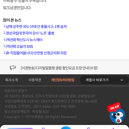
이뤄낼 수 있을지 주목됩니다.
SCS 남경민입니다.
많이 본 뉴스
└
남해 상주면 국도 19호선 충돌사고..1명 숨져
└
경상국립대 한국어 강사 '노조' 출범
└
(섹션R) 혁신도시 뉴스레터
[VOD공지] 청춘초이스 이용금액 변경 안내
└
(섹션R) 오늘의 SNS
└
(R-직접들어봅시다) 안천원 산청군의회 의장
[서경방송] 일부 채널편성 변경 안내의 건 (7/22)
[서경방송] 디지털알뜰형 결합 할인요금 조정 안내 (수정)
계열사 바로가기
회사소개
이용약관
개인정보처리방침
[공지] 개인정보처리방침 (Ver2.15) 개정의 건 (7/1)
대표이사 윤철지
[서경방송] 일부 채널편성 변경 안내의 건 (7/1)
(우 52691) 경상남도 진주시 진양호로 532(동성동) 삼광빌딩 6F
사업자등록번호 613-81-15007 통신판매신고 진주통판 06-60호
[VOD공지] 청춘초이스 이용금액 변경 안내
서경방송 고객센터 : 1877-6666 , 055-740-3001
청소년보호책임자 : 박성철 팀장
Copyright ⓒ (주)서경방송. All Rights Reserved.
[서경방송] 일부 채널편성 변경 안내의 건 (7/22)