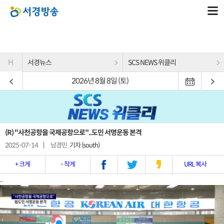
H
서경뉴스
SCS NEWS 위클리
2026년 8월 8일 (토)
(R) "사천공항을 국제공항으로"..도민 서명운동 본격
2025-07-14
|
남경민
기자 (south)
+ 크게
- 작게
URL 복사
..