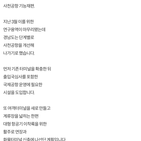
사천공항 기능재편.
지난 3월 이를 위한
연구용역이 마무리됐는데
경남도는 단계별로
사천공항을 개선해
나가기로 했습니다.
먼저 기존 터미널을 확충한 뒤
출입국심사를 포함한
국제공항 운영에 필요한
시설을 도입합니다.
또 여객터미널을 새로 만들고
계류장을 넓히는 한편
대형 항공기 이착륙을 위한
활주로 연장과
화물터미널 신축에 나선단 계획입니다.