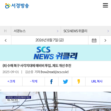
H
서경뉴스
SCS NEWS 위클리
2026년 8월 7일 (금)
(R) 수해 복구 사각지대에 예비비 투입..제도 개선 추진
2025-09-01
|
김순종
기자 (how2read@scs.co.kr)
+ 크게
- 작게
URL 복사
..