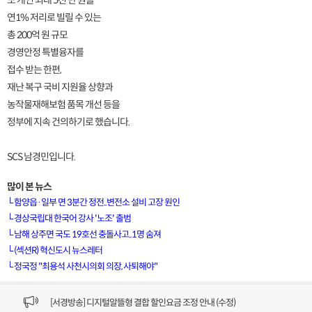
또 개인 최대 5천 만 원을
연1% 저리로 빌릴 수 있는
총 200억 원 규모
경영안정 특별융자를
접수 받는 한편,
재난 복구 국비 지원율 상향과
농작물재해보험 품목 개선 등을
정부에 지속 건의하기로 했습니다.
SCS 남경민입니다.
많이 본 뉴스
└
함양읍·일부 면 3분간 정전..변전소 설비 고장 원인
└
경상국립대 한국어 강사 '노조' 출범
└
남해 상주면 국도 19호선 충돌사고..1명 숨져
[VOD공지] 청춘초이스 이용금액 변경 안내
└
(섹션R) 혁신도시 뉴스레터
└
정국정 "최용석 사천시의회 의장, 사퇴해야"
[서경방송] 일부 채널편성 변경 안내의 건 (7/22)
[서경방송] 디지털알뜰형 결합 할인요금 조정 안내 (수정)