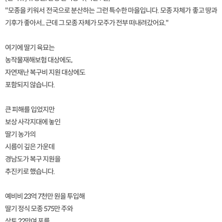
"모종을 키워서 전국으로 분산하는 그런 특수한 마을입니다. 모종 자체가 좋고 땅과
기후가 좋아서... 근데 그 모종 자체가 모주가 전부 떠내려갔어요."
여기에 딸기 육묘는
농작물재해보험 대상에도,
자연재난 복구비 지원 대상에도
포함되지 않습니다.
큰 피해를 입었지만
보상 사각지대에 놓인
딸기 농가의
시름이 깊은 가운데
경남도가 복구 지원을
추진키로 했습니다.
예비비 23억 7천만 원을 투입해
딸기 정식 모종 575만 주와
상토 22만여 포를