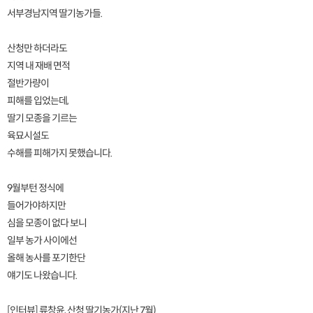
서부경남지역 딸기농가들.
산청만 하더라도
지역 내 재배 면적
절반가량이
피해를 입었는데,
딸기 모종을 기르는
육묘시설도
수해를 피해가지 못했습니다.
9월부턴 정식에
들어가야하지만
심을 모종이 없다 보니
일부 농가 사이에선
올해 농사를 포기한단
얘기도 나왔습니다.
[인터뷰] 류창윤, 산청 딸기농가(지난 7월)