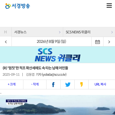
H
서경뉴스
SCS NEWS 위클리
2026년 8월 9일 (일)
(R) '멈칫'한 적조 확산세에도 속 타는 남해 어민들
2025-09-11
|
김동엽
기자 (yobida@scs.co.kr)
+ 크게
- 작게
URL 복사
..