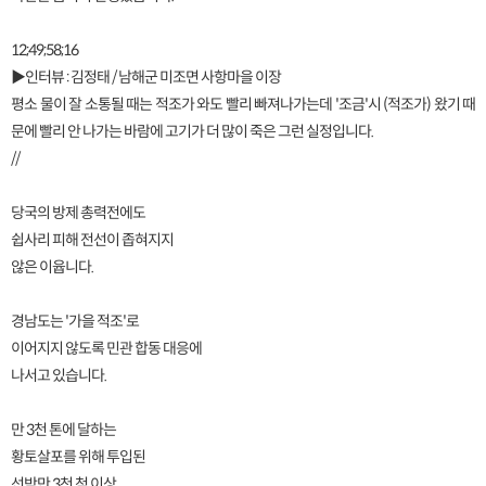
12;49;58;16
▶인터뷰 : 김정태 / 남해군 미조면 사항마을 이장
평소 물이 잘 소통될 때는 적조가 와도 빨리 빠져나가는데 '조금'시 (적조가) 왔기 때
문에 빨리 안 나가는 바람에 고기가 더 많이 죽은 그런 실정입니다.
//
당국의 방제 총력전에도
쉽사리 피해 전선이 좁혀지지
않은 이윱니다.
경남도는 '가을 적조'로
이어지지 않도록 민관 합동 대응에
나서고 있습니다.
만 3천 톤에 달하는
황토살포를 위해 투입된
선박만 3천 척 이상.