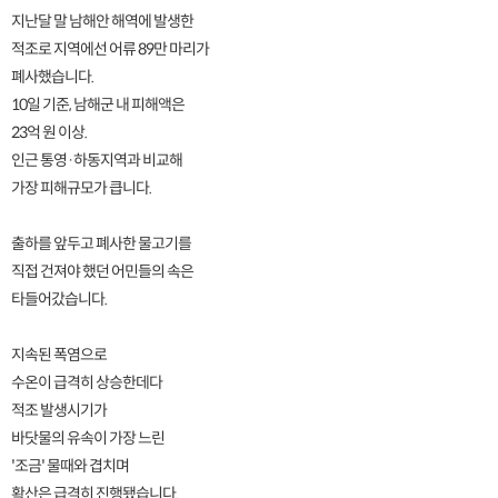
지난달 말 남해안 해역에 발생한
적조로 지역에선 어류 89만 마리가
폐사했습니다.
10일 기준, 남해군 내 피해액은
23억 원 이상.
인근 통영·하동지역과 비교해
가장 피해규모가 큽니다.
출하를 앞두고 폐사한 물고기를
직접 건져야 했던 어민들의 속은
타들어갔습니다.
지속된 폭염으로
수온이 급격히 상승한데다
적조 발생시기가
바닷물의 유속이 가장 느린
'조금' 물때와 겹치며
확산은 급격히 진행됐습니다.