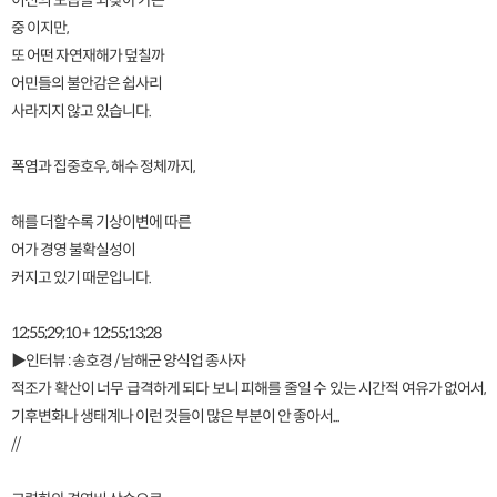
이전의 모습을 되찾아 가는
중 이지만,
또 어떤 자연재해가 덮칠까
어민들의 불안감은 쉽사리
사라지지 않고 있습니다.
폭염과 집중호우, 해수 정체까지,
해를 더할수록 기상이변에 따른
어가 경영 불확실성이
커지고 있기 때문입니다.
12;55;29;10 + 12;55;13;28
▶인터뷰 : 송호경 / 남해군 양식업 종사자
적조가 확산이 너무 급격하게 되다 보니 피해를 줄일 수 있는 시간적 여유가 없어서,
기후변화나 생태계나 이런 것들이 많은 부분이 안 좋아서...
//