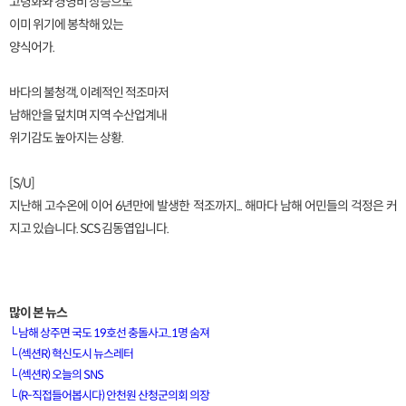
고령화와 경영비 상승으로
이미 위기에 봉착해 있는
양식어가.
바다의 불청객, 이례적인 적조마저
남해안을 덮치며 지역 수산업계내
위기감도 높아지는 상황.
[S/U]
지난해 고수온에 이어 6년만에 발생한 적조까지... 해마다 남해 어민들의 걱정은 커
지고 있습니다. SCS 김동엽입니다.
많이 본 뉴스
└
남해 상주면 국도 19호선 충돌사고..1명 숨져
└
(섹션R) 혁신도시 뉴스레터
└
(섹션R) 오늘의 SNS
[VOD공지] 청춘초이스 이용금액 변경 안내
└
(R-직접들어봅시다) 안천원 산청군의회 의장