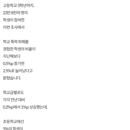
고등학교 3학년까지,
23만 8천여 명의
학생이 참여한
이번 조사에서
학교 폭력 피해를
경험한 학생의 비율이
지난해보다
0.5%p 증가한
2.5%로 늘어났다고
밝혔습니다.
학교급별로도
각각 전년 대비
0.2%p에서 1%p 상승했는데,
초등학교에선
5%의 학생이