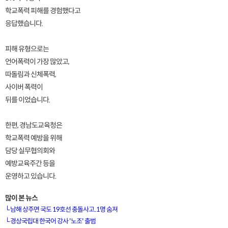
학교폭력 피해를 경험했다고
응답했습니다.
피해 유형으로는
언어폭력이 가장 많았고,
따돌림과 신체폭력,
사이버 폭력이
뒤를 이었습니다.
한편, 경남도교육청은
학교폭력 예방을 위해
담당 실무협의회와
예방교육주간 등을
운영하고 있습니다.
많이 본 뉴스
└
남해 상주면 국도 19호선 충돌사고..1명 숨져
└
경상국립대 한국어 강사 '노조' 출범