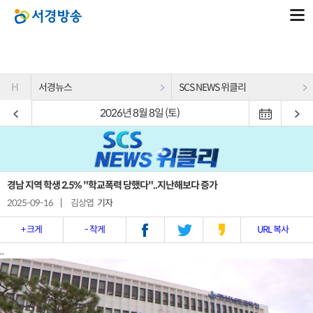
H
서경뉴스
SCS NEWS 위클리
2026년 8월 8일 (토)
경남 지역 학생 2.5% "학교폭력 당했다"..지난해보다 증가
2025-09-16
|
김상엽
기자
+ 크게
- 작게
URL 복사
..