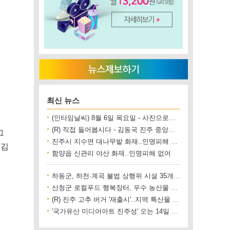
최신 뉴스
(인타임날씨) 8월 6일 목요일 - 사진으로보는 날씨
(R) 직접 들어봅시다 - 김동국 진주 중앙시장 상인회장
그
진주시 지수면 대나무밭 화재..인명피해 없어
 김
함양읍 신관리 야산 화재..인명피해 없어
하동군, 하천·계곡 불법 상행위 시설 35개소 철거
산청군 로컬푸드 행복장터, 우수 농산물 직거래 사업장 인증
(R) 진주 고추 버거 '재출시'..지역 특산물 홍보 기대
'국가유산 미디어아트 진주성' 오는 14일 개막