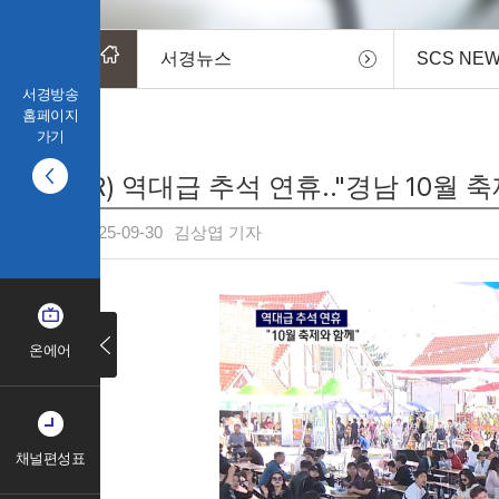
서경뉴스
SCS NE
서경방송
홈페이지
가기
(R) 역대급 추석 연휴.."경남 10월 
2025-09-30
김상엽 기자
온에어
채널편성표