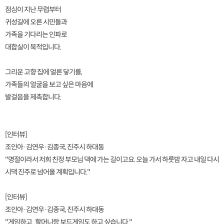
점심이 지난 무렵부터
귀성길에 오른 시민들과
가족을 기다리는 인파로
대합실이 북적입니다.
그리운 고향 집에 얼른 닿기를,
가족들의 얼굴을 보고 싶은 마음에
발걸음을 제촉합니다.
[인터뷰]
조인아·김연우·김종국, 진주시 하대동
"명절이라서 저희 친정 부모님 댁에 가는 길이고요. 오늘 가서 하룻밤 자고 내일 다시
시댁 진주로 넘어올 계획입니다."
[인터뷰]
조인아·김연우·김종국, 진주시 하대동
"게임하고...할머니랑 보드게임도 하고 싶습니다."