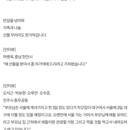
먼길을 넘어와
가족과 나눌
선물 꾸러미도 한가득입니다.
[인터뷰]
하병욱, 충남 천안시
"배 선물을 받아서 좀 처가댁에 드리려고 가져왔습니다."
[인터뷰]
오석근·박보현·오루안·오우준,
진주시 충무공동
"부모님은 서울에 계셔가지고 한 3일 정도 있다가 처갓집이 대구여서 서울에 3일, 대
구에 이틀 정도 있을 예정이고요. 오랜만에 서울 가는 거라서 부모님께 애들 보여드
리고 부모님 집 근처에서 애들이랑 관광할 거랑 그리고 먹을 것들 먹고서 내려오려
고 하고 있습니다."