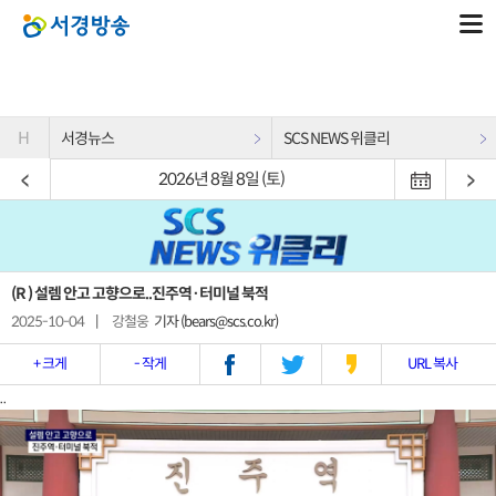
H
서경뉴스
SCS NEWS 위클리
2026년 8월 8일 (토)
(R ) 설렘 안고 고향으로..진주역·터미널 북적
2025-10-04
|
강철웅
기자 (bears@scs.co.kr)
+ 크게
- 작게
URL 복사
..