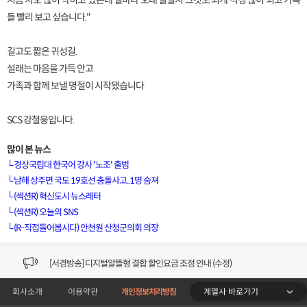
지금 차도 많이 막히고 있는데 얼마나 오래 걸릴지 그것도 되게 걱정 많이 되고 가족
들 빨리 보고 싶습니다."
길고도 짧은 귀성길.
설래는 마음을 가득 안고
가족과 함께 보낼 명절이 시작됐습니다
SCS 강철웅입니다.
많이 본 뉴스
└
경상국립대 한국어 강사 '노조' 출범
└
남해 상주면 국도 19호선 충돌사고..1명 숨져
└
(섹션R) 혁신도시 뉴스레터
[VOD공지] 청춘초이스 이용금액 변경 안내
└
(섹션R) 오늘의 SNS
└
(R-직접들어봅시다) 안천원 산청군의회 의장
[서경방송] 일부 채널편성 변경 안내의 건 (7/22)
[서경방송] 디지털알뜰형 결합 할인요금 조정 안내 (수정)
계열사 바로가기
회사소개
이용약관
개인정보처리방침
[공지] 개인정보처리방침 (Ver2.15) 개정의 건 (7/1)