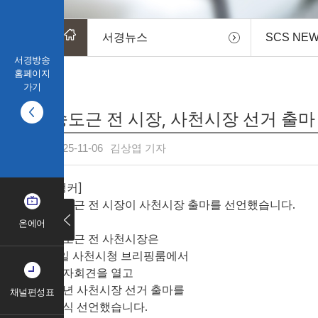
서경뉴스
SCS NE
서경방송
홈페이지
가기
송도근 전 시장, 사천시장 선거 출마
2025-11-06
김상엽 기자
[앵커]
송도근 전 시장이 사천시장 출마를 선언했습니다.
온에어
송도근 전 사천시장은
6일 사천시청 브리핑룸에서
기자회견을 열고
내년 사천시장 선거 출마를
채널편성표
공식 선언했습니다.