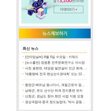
최신 뉴스
(인타임날씨) 8월 5일 수요일 - 키워드
(뉴스출연) 정병훈 진주문화연구소 이사장
사천 용현면, 태양광 발전설비 인근 화재..재산 피해 500만 원 상당
'대통령배 전국 펜싱선수권대회' 오는 12일 진주에서 개최
함양군-베트남 동나이시, 계절근로자 업무협약 체결
남해군, 유도 선수단 하계 전지훈련 유치
산청군, 경남도 찾아 현안 사업 지원 요청
경상국립대-중국 청도농업대, '박사 공동양성' 업무협약 체결