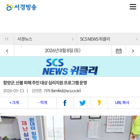
H
서경뉴스
SCS NEWS 위클리
2026년 8월 8일 (토)
함양군, 산불 피해 주민 대상 심리지원 프로그램 운영
2026-05-13
|
김연준
기자 (kimfed@scs.co.kr)
+ 크게
- 작게
URL 복사
..