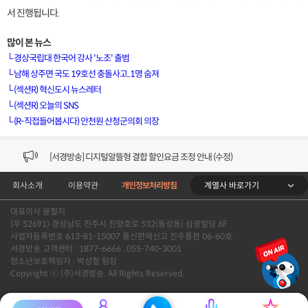
서 진행됩니다.
많이 본 뉴스
└
경상국립대 한국어 강사 '노조' 출범
└
남해 상주면 국도 19호선 충돌사고..1명 숨져
└
(섹션R) 혁신도시 뉴스레터
[VOD공지] 청춘초이스 이용금액 변경 안내
└
(섹션R) 오늘의 SNS
└
(R-직접들어봅시다) 안천원 산청군의회 의장
[서경방송] 일부 채널편성 변경 안내의 건 (7/22)
[서경방송] 디지털알뜰형 결합 할인요금 조정 안내 (수정)
계열사 바로가기
회사소개
이용약관
개인정보처리방침
[공지] 개인정보처리방침 (Ver2.15) 개정의 건 (7/1)
대표이사 윤철지
[서경방송] 일부 채널편성 변경 안내의 건 (7/1)
(우 52691) 경상남도 진주시 진양호로 532(동성동) 삼광빌딩 6F
사업자등록번호 613-81-15007 통신판매신고 진주통판 06-60호
[VOD공지] 청춘초이스 이용금액 변경 안내
서경방송 고객센터 : 1877-6666 , 055-740-3001
청소년보호책임자 : 박성철 팀장
Copyright ⓒ (주)서경방송. All Rights Reserved.
[서경방송] 일부 채널편성 변경 안내의 건 (7/22)