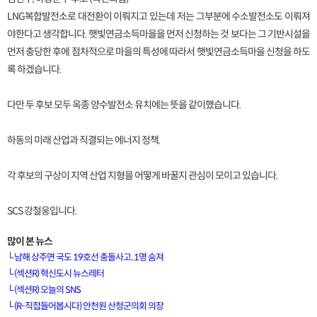
LNG복합발전소로 대전환이 이뤄지고 있는데 저는 그부분에 수소발전소도 이뤄져
야한다고 생각합니다. 햇빛연금소득마을을 먼저 신청하는 것 보다는 그 기반시설을
먼저 충당한 후에 점차적으로 마을의 특성에 따라서 햇빛연금소득마을 신청을 하도
록 하겠습니다.
다만 두 후보 모두 옥종 양수발전소 유치에는 뜻을 같이했습니다.
하동의 미래 산업과 직결되는 에너지 정책.
각 후보의 구상이 지역 산업 지형을 어떻게 바꿀지 관심이 모이고 있습니다.
SCS 강철웅입니다.
많이 본 뉴스
└
남해 상주면 국도 19호선 충돌사고..1명 숨져
└
(섹션R) 혁신도시 뉴스레터
└
(섹션R) 오늘의 SNS
[VOD공지] 청춘초이스 이용금액 변경 안내
└
(R-직접들어봅시다) 안천원 산청군의회 의장