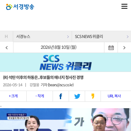
H
서경뉴스
SCS NEWS 위클리
2026년 8월 10일 (월)
(R) 석탄 이후의 하동은..후보들의 에너지 청사진 경쟁
2026-05-14
|
강철웅
기자 (bears@scs.co.kr)
+ 크게
- 작게
URL 복사
..