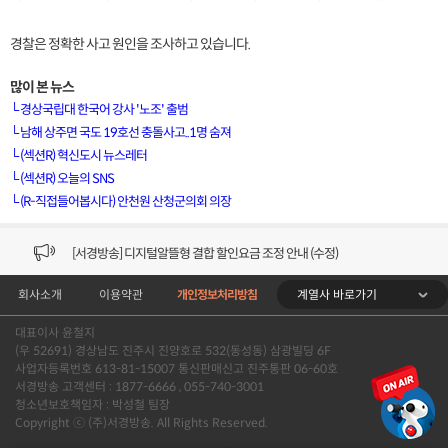
경찰은 정확한 사고 원인을 조사하고 있습니다.
많이 본 뉴스
└
경상국립대 한국어 강사 '노조' 출범
└
남해 상주면 국도 19호선 충돌사고..1명 숨져
└
(섹션R) 혁신도시 뉴스레터
[VOD공지] 청춘초이스 이용금액 변경 안내
└
(섹션R) 오늘의 SNS
└
(R-직접들어봅시다) 안천원 산청군의회 의장
[서경방송] 일부 채널편성 변경 안내의 건 (7/22)
[서경방송] 디지털알뜰형 결합 할인요금 조정 안내 (수정)
계열사 바로가기
회사소개
이용약관
개인정보처리방침
[공지] 개인정보처리방침 (Ver2.15) 개정의 건 (7/1)
대표이사 윤철지
[서경방송] 일부 채널편성 변경 안내의 건 (7/1)
(우 52691) 경상남도 진주시 진양호로 532(동성동) 삼광빌딩 6F
사업자등록번호 613-81-15007 통신판매신고 진주통판 06-60호
[VOD공지] 청춘초이스 이용금액 변경 안내
서경방송 고객센터 : 1877-6666 , 055-740-3001
청소년보호책임자 : 박성철 팀장
Copyright ⓒ (주)서경방송. All Rights Reserved.
[서경방송] 일부 채널편성 변경 안내의 건 (7/22)