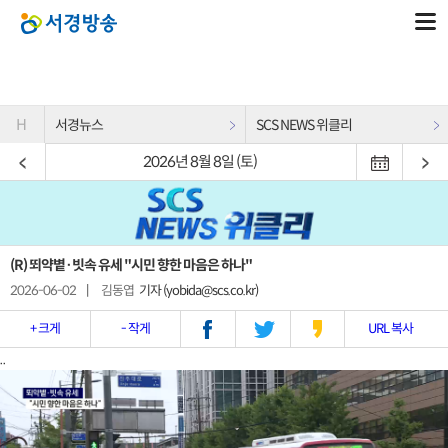
H
서경뉴스
SCS NEWS 위클리
2026년 8월 8일 (토)
(R) 뙤약볕·빗속 유세 "시민 향한 마음은 하나"
2026-06-02
|
김동엽
기자 (yobida@scs.co.kr)
+ 크게
- 작게
URL 복사
..