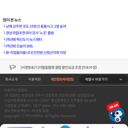
많이 본 뉴스
└
남해 상주면 국도 19호선 충돌사고..1명 숨져
└
경상국립대 한국어 강사 '노조' 출범
└
(섹션R) 혁신도시 뉴스레터
[VOD공지] 청춘초이스 이용금액 변경 안내
└
(섹션R) 오늘의 SNS
└
(R-직접들어봅시다) 안천원 산청군의회 의장
[서경방송] 일부 채널편성 변경 안내의 건 (7/22)
[서경방송] 디지털알뜰형 결합 할인요금 조정 안내 (수정)
계열사 바로가기
회사소개
이용약관
개인정보처리방침
[공지] 개인정보처리방침 (Ver2.15) 개정의 건 (7/1)
대표이사 윤철지
[서경방송] 일부 채널편성 변경 안내의 건 (7/1)
(우 52691) 경상남도 진주시 진양호로 532(동성동) 삼광빌딩 6F
사업자등록번호 613-81-15007 통신판매신고 진주통판 06-60호
[VOD공지] 청춘초이스 이용금액 변경 안내
서경방송 고객센터 : 1877-6666 , 055-740-3001
청소년보호책임자 : 박성철 팀장
Copyright ⓒ (주)서경방송. All Rights Reserved.
[서경방송] 일부 채널편성 변경 안내의 건 (7/22)