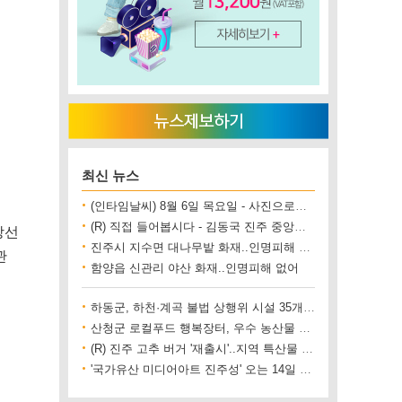
최신 뉴스
(인타임날씨) 8월 6일 목요일 - 사진으로보는 날씨
(R) 직접 들어봅시다 - 김동국 진주 중앙시장 상인회장
방선
진주시 지수면 대나무밭 화재..인명피해 없어
관
함양읍 신관리 야산 화재..인명피해 없어
하동군, 하천·계곡 불법 상행위 시설 35개소 철거
산청군 로컬푸드 행복장터, 우수 농산물 직거래 사업장 인증
(R) 진주 고추 버거 '재출시'..지역 특산물 홍보 기대
'국가유산 미디어아트 진주성' 오는 14일 개막