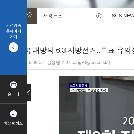
서경뉴스
SCS NE
서경방송
홈페이지
가기
(R) 대망의 6.3 지방선거..투표 유
2026-06-02
김상엽 기자(sang94@scs.co.kr)
온에어
채널편성표