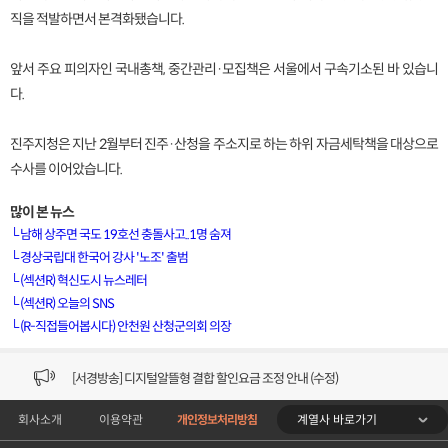
직을 적발하면서 본격화됐습니다.
앞서 주요 피의자인 국내총책, 중간관리·모집책은 서울에서 구속기소된 바 있습니
다.
진주지청은 지난 2월부터 진주·산청을 주소지로 하는 하위 자금세탁책을 대상으로
수사를 이어았습니다.
많이 본 뉴스
└
남해 상주면 국도 19호선 충돌사고..1명 숨져
└
경상국립대 한국어 강사 '노조' 출범
└
(섹션R) 혁신도시 뉴스레터
[VOD공지] 청춘초이스 이용금액 변경 안내
└
(섹션R) 오늘의 SNS
└
(R-직접들어봅시다) 안천원 산청군의회 의장
[서경방송] 일부 채널편성 변경 안내의 건 (7/22)
[서경방송] 디지털알뜰형 결합 할인요금 조정 안내 (수정)
계열사 바로가기
회사소개
이용약관
개인정보처리방침
[공지] 개인정보처리방침 (Ver2.15) 개정의 건 (7/1)