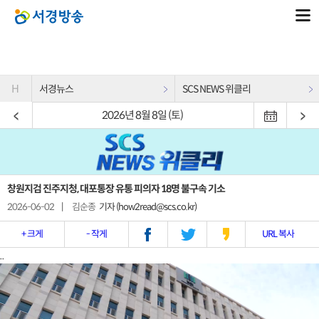
H
서경뉴스
SCS NEWS 위클리
2026년 8월 8일 (토)
창원지검 진주지청, 대포통장 유통 피의자 18명 불구속 기소
2026-06-02
|
김순종
기자 (how2read@scs.co.kr)
+ 크게
- 작게
URL 복사
..