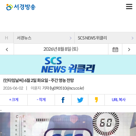
H
서경뉴스
SCS NEWS 위클리
2026년 8월 8일 (토)
(인타임날씨) 6월 2일 화요일 - 주간 영농 전망
2026-06-02
|
이윤지
기자 (lyj090510@scs.co.kr)
+ 크게
- 작게
URL 복사
..